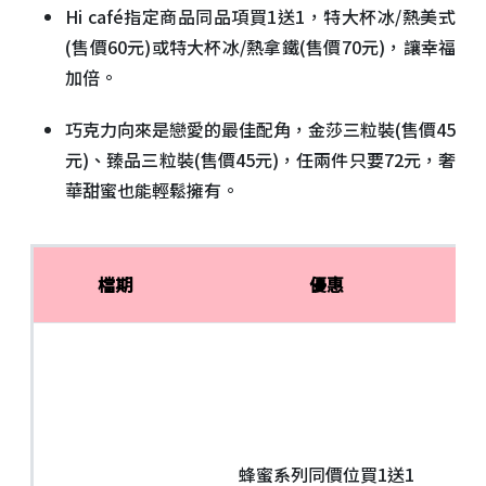
Hi café指定商品同品項買1送1，特大杯冰/熱美式
(售價60元)或特大杯冰/熱拿鐵(售價70元)，讓幸福
加倍。
巧克力向來是戀愛的最佳配角，金莎三粒裝(售價45
元)、臻品三粒裝(售價45元)，任兩件只要72元，奢
華甜蜜也能輕鬆擁有。
檔期
優惠
蜂蜜系列同價位買1送1