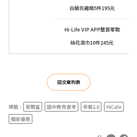
白蘭氏雞精5件195元
Hi-Life VIP APP整買零取
絲花濕巾10件245元
回文章列表
標籤：
萊爾富
國中教育會考
早餐2.0
HiCafe
獨家優惠