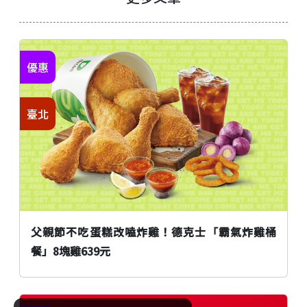
優惠
臺北
父親節不吃蛋糕改嗑炸雞！德克士「霸氣炸雞桶
餐」8塊雞639元