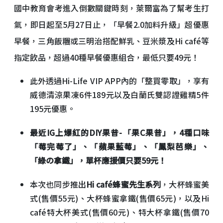
國中教育會考進入倒數關鍵時刻，萊爾富為了幫考生打
氣，即日起至5月27日止，「早餐2.0加料升級」超優惠
早餐，三角飯糰或三明治搭配鮮乳、豆米漿及Hi café等
指定飲品，超過40種早餐優惠組合，最低只要49元！
此外透過Hi-Life VIP APP內的「整買零取」，享有
威德清涼果凍6件189元以及白蘭氏雙認證雞精5件
195元優惠。
最近IG上爆紅的DIY果昔-「果C果昔」，4種口味
「莓完莓了」、「蘋果藍莓」、「鳳梨芭樂」、
「綠の拿鐵」，單杯應援價只要59元！
本次也同步推出
Hi café蜂蜜先生系列
，大杯蜂蜜美
式(售價55元)、大杯蜂蜜拿鐵(售價65元)，以及Hi
café特大杯美式(售價60元)、特大杯拿鐵(售價70