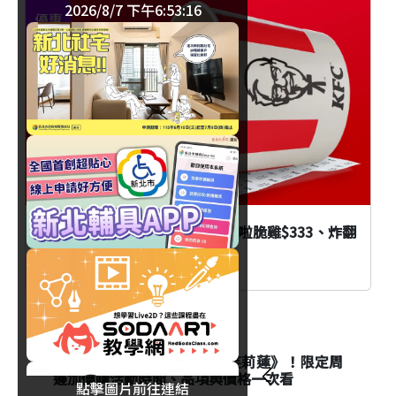
2026/8/7 下午6:53:17
優惠
臺北
國際炸雞日優惠！肯德基 8塊咔啦脆雞$333、炸翻
星期三多項優惠開搶！
消費
八色烤肉mini聯名《葬送的芙莉蓮》！限定周
邊加價購活動時間、品項與價格一次看
點擊圖片前往連結