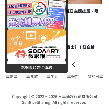
藏壽司×三麗鷗家族8/7開跑！夏日主題扭蛋、限
定甜點萌翻夏天
消費
肯德基首度聯名《新世紀福音戰士》！紅白雙
醬、獨家周邊等著你！
點擊圖片前往連結
享影音
享食旅
享生活
享好買
關於日享
Copyright © 2023 ~ 2026 日享傳媒行銷有限公司
SunRiseSharing. All rights reserved.