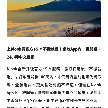
上
Klook
買官方
eSIM
不穩就退！還有
App
內一鍵開通、
24
小時中文客服
Klook全新升級官方eSIM服務，強打使用後「不穩就
退」；訂單確認後180天內，未使用流量前也可免費取
消、全額退費。更支援吃到飽不降速，僅需在Klook
App上一鍵開通，抵達目的地後即可立即啟用，過程中
不需額外掃QR Code，也不必擔心實體卡不見等問題。