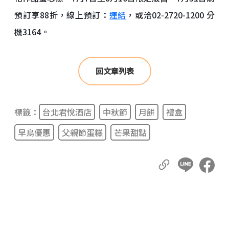
預訂享88折，線上預訂：
連結
，或洽02-2720-1200 分
機3164。
回文章列表
標籤：
台北君悅酒店
中秋節
月餅
禮盒
早鳥優惠
父親節蛋糕
芒果甜點