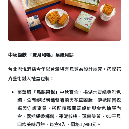
中秋鉅獻
「豐月和鳴」星級月餅
台北君悅酒店今年以台灣特有鳥類為設計靈感，搭配花
卉藝術融入禮盒包裝：
豪華版
「鳥語碧悅」
中秋寶盒，採湖水青綠典雅色
調，盒面綴以刺繡紫嘯鶇與花草圖騰，傳遞團圓祝
福與守護寓意，搭配精緻開蓋設計與金色抽屜內
盒，囊括橘香椰蓉、棗泥核桃、蓮蓉雙黃、XO干貝
四款美味月餅，每盒4入，價格1,980元。