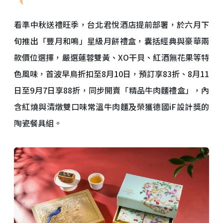
看準中秋送禮旺季，台北君悅酒店提前部署，於六月下
旬推出「豐月和鳴」星級月餅禮盒，囊括經典與豪華兩
款價位選擇，嚴選蓮蓉雙黃、XO干貝、紅酒無花果等特
色風味，首波早鳥折扣至8月10日，預訂享83折、8月11
日至9月7日享88折，同步開賣「精品牛肉麵禮盒」，內
含紅燒與清燉雙口味常溫牛肉麵及榮獲德國iF設計獎的
陶瓷餐具組。