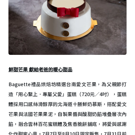
鮮甜芒果
獻給老爸的暖心甜品
Baguette禮品烘焙坊精選台南愛文芒果，為父親節打
造「用心繫上．專屬父愛」蛋糕（720元／4吋），蛋糕
體採用口感絲滑醇厚的北海道十勝鮮奶慕斯，搭配愛文
芒果與法國芒果果泥，自製果醬與酸甜奶餡堆疊層次內
餡，融合雲林百花蜜糕體及焦香脆餅舖底，將愛與感謝
化作甜蜜心意。7月7日至8月10日限定販售，7月31日前