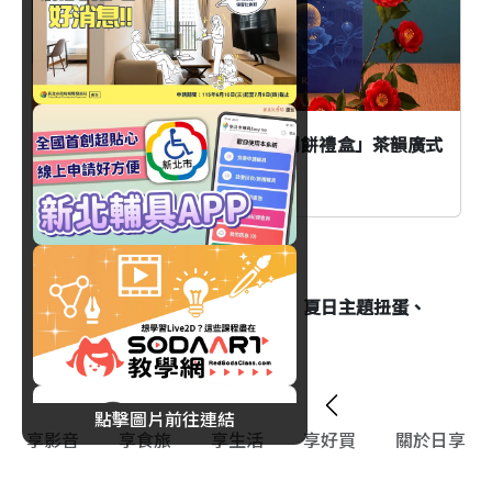
2026中秋送禮推薦「士林萬麗月餅禮盒」茶韻廣式
月餅搭配主廚手工雙醬
消費
藏壽司×三麗鷗家族8/7開跑！夏日主題扭蛋、
限定甜點萌翻夏天
點擊圖片前往連結
享影音
享食旅
享生活
享好買
關於日享