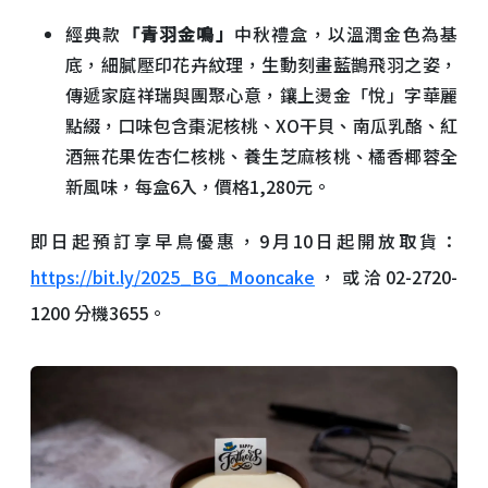
經典款
「青羽金鳴」
中秋禮盒，以溫潤金色為基
底，細膩壓印花卉紋理，生動刻畫藍鵲飛羽之姿，
傳遞家庭祥瑞與團聚心意，鑲上燙金「悅」字華麗
點綴，口味包含棗泥核桃、XO干貝、南瓜乳酪、紅
酒無花果佐杏仁核桃、養生芝麻核桃、橘香椰蓉全
新風味，每盒6入，價格1,280元。
即日起預訂享早鳥優惠，9月10日起開放取貨：
https://bit.ly/2025_BG_Mooncake
，或洽02-2720-
1200 分機3655。