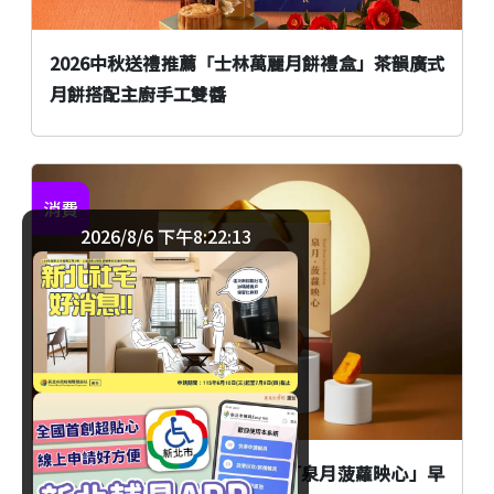
2026中秋送禮推薦「士林萬麗月餅禮盒」茶韻廣式
月餅搭配主廚手工雙醬
消費
2026/8/6 下午8:22:14
臺北
飯店中秋禮盒推薦！北投老爺「泉月菠蘿映心」早