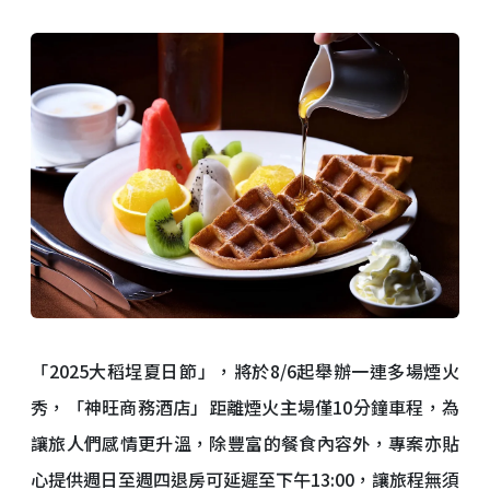
「2025大稻埕夏日節」，將於8/6起舉辦一連多場煙火
秀，「神旺商務酒店」距離煙火主場僅10分鐘車程，為
讓旅人們感情更升溫，除豐富的餐食內容外，專案亦貼
心提供週日至週四退房可延遲至下午13:00，讓旅程無須