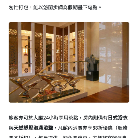
匆忙打包，能以悠閒步調為假期畫下句點。
旅客亦可於大廳24小時享用茶點，房內則備有
日式浴衣
與
天然紓壓泡澡浴鹽
，凡館內消費亦享88折優惠（服務
費不折扣），每房提供一輛免費停車，方便旅客輕鬆自