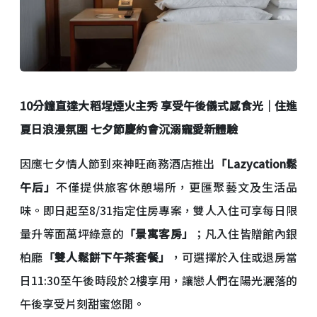
10
分鐘直達大稻埕煙火主秀 享受午後儀式感食光｜
住進
夏日浪漫氛圍 七夕節慶約會沉溺寵愛新體驗
因應七夕情人節到來神旺商務酒店推出
「Lazycation鬆
午后」
不僅提供旅客休憩場所，更匯聚藝文及生活品
味。即日起至8/31指定住房專案，雙人入住可享每日限
量升等面萬坪綠意的
「景寓客房」
；凡入住皆贈館內銀
柏廳
「雙人鬆餅下午茶套餐」
，可選擇於入住或退房當
日11:30至午後時段於2樓享用，讓戀人們在陽光灑落的
午後享受片刻甜蜜悠閒。