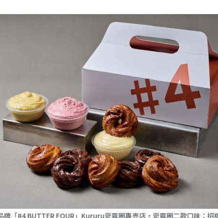
牌「#4 BUTTER FOUR」Kururu岢露圈專売店，岢露圈二款口味：