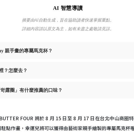
AI 智慧導讀
摘要由AI自動生成，旨在協助讀者快速掌握重點。
詳細內容請以原文為主，如有未盡之處敬請見諒。
 guy 親手畫的專屬馬克杯？
在哪裡？怎麼去？
ururu岢露圈」有什麼推薦的口味？
BUTTER FOUR 將於 8 月 15 日至 8 月 17 日在台
天限定現場駐點作畫，幸運兒將可以獲得由藝術家親手繪製的專屬馬克杯