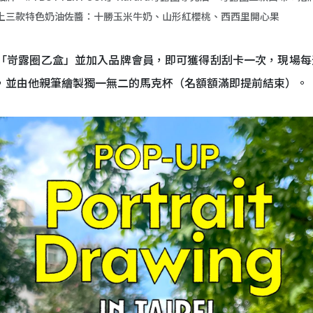
上三款特色奶油佐醬：十勝玉米牛奶、山形紅櫻桃、西西里開心果
，凡購買「岢露圈乙盒」並加入品牌會員，即可獲得刮刮卡一次，現場每天
面對面互動，並由他親筆繪製獨一無二的馬克杯（名額額滿即提前結束）。