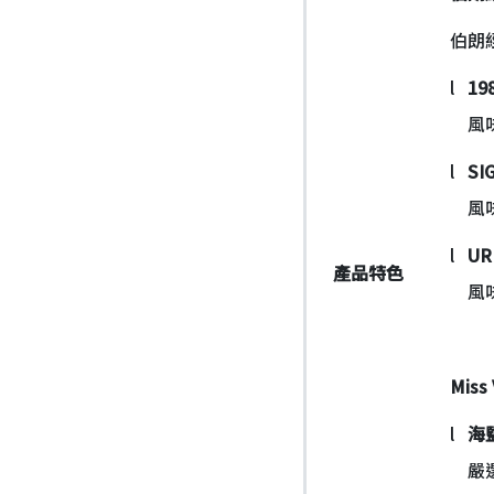
伯朗
l
19
風味敘
l
SI
風味敘
l
UR
產品特色
風味敘
Miss
l
海
嚴選