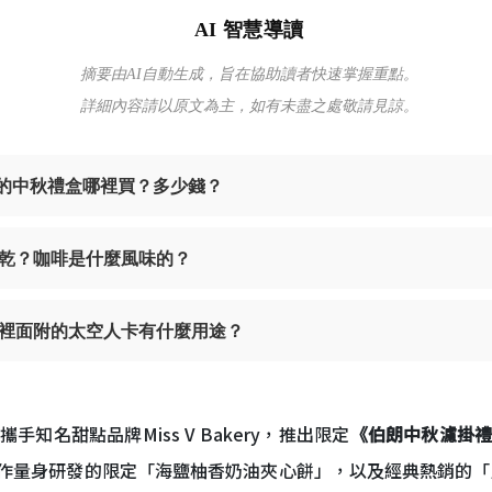
AI 智慧導讀
摘要由AI自動生成，旨在協助讀者快速掌握重點。
詳細內容請以原文為主，如有未盡之處敬請見諒。
y 聯名的中秋禮盒哪裡買？多少錢？
乾？咖啡是什麼風味的？
裡面附的太空人卡有什麼用途？
知名甜點品牌Miss V Bakery，推出限定
《伯朗中秋濾掛
 為此次合作量身研發的限定「海鹽柚香奶油夾心餅」，以及經典熱銷