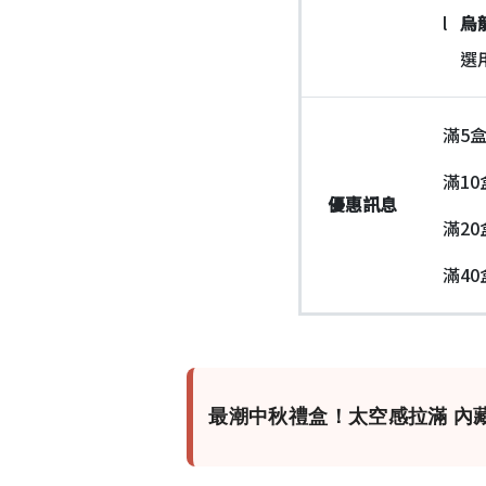
l
烏
選用
滿5
滿10
優惠訊息
滿20
滿40
最潮中秋禮盒！太空感拉滿 內