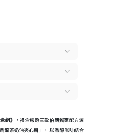
禮盒組》
。禮盒嚴選三款伯朗獨家配方濾
的「烏龍茶奶油夾心餅」， 以香醇咖啡結合