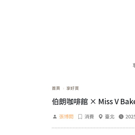
首頁
享好買
伯朗咖啡館 × Miss 
張博閎
消費
臺北
2025