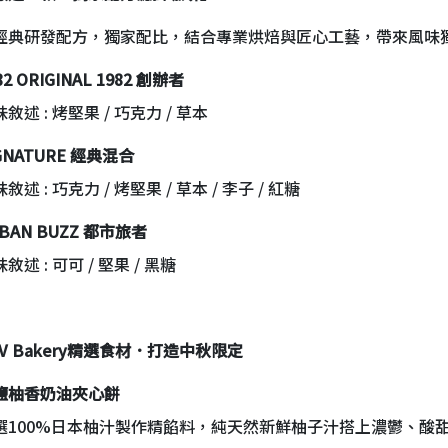
經典研發配方，獨家配比，結合專業烘焙與匠心工藝，帶來風味
82 ORIGINAL 1982
創辦者
述 : 烤堅果 / 巧克力 / 草本
GNATURE
經典混合
述 : 巧克力 / 烤堅果 / 草本 / 李子 / 紅糖
BAN BUZZ
都市旅者
述 : 可可 / 堅果 / 黑糖
 V Bakery
精選食材．打造中秋限定
鹽柚香奶油夾心餅
100%日本柚汁製作精餡料，純天然新鮮柚子汁搭上濃鬱、酸