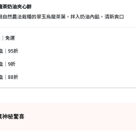
龍茶奶油夾心餅
自然農法栽種的翠玉烏龍茶葉，拌入奶油內餡，清新爽口
盒｜免運
盒｜95折
盒｜9折
盒｜88折
藏神秘驚喜