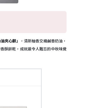
奶油夾心餅」
，清新柚香交織鹹香奶油，
口香酥餅乾，成就最令人難忘的中秋味覺