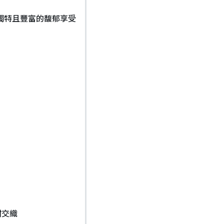
獨特且豐富的馥郁享受
甜交織