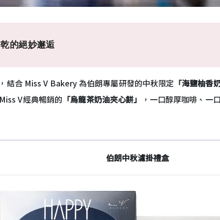
餅乾的絕妙邂逅
 Miss V Bakery 為伯朗專屬研發的中秋限定
「海鹽柚香
ss V經典暢銷的
「烏龍茶奶油夾心餅」
，一口醇厚咖啡、一
伯朗中秋濾掛禮盒