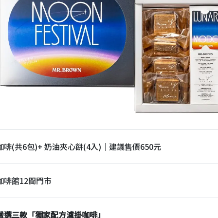
啡(共6包)+ 奶油夾心餅(4入)｜建議售價650元
咖啡館12間門市
嚴選三款「獨家配方濾掛咖啡」