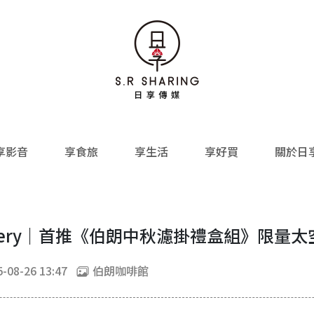
享影音
享食旅
享生活
享好買
關於日
V Bakery｜首推《伯朗中秋濾掛禮盒組》限
-08-26 13:47
伯朗咖啡館