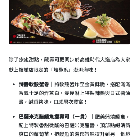
除了療癒甜點，藏壽司更同步於高雄時代大道店為大家
獻上旗艦店限定的「堆疊系」澎湃海味！
辣醬軟殼蟹卷｜
將軟殼蟹炸至金黃酥脆，搭配滿滿
香氣十足的炸蔥白，最後淋上特製辣醬與日式醬油
膏，鹹香夠味，口感層次豐富！
巴薩米克醋鰻魚握壽司（一貫）｜
肥美蒲燒鰻魚，
配上特製香甜微酸的巴薩米克醋醬，頂部點綴清新
爽口的蘿蔔苗，把鰻魚的濃郁旨味提升到另一個境