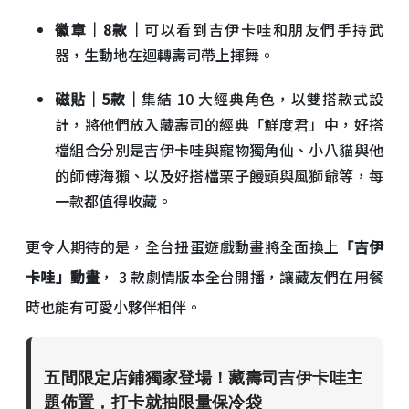
徽章｜8款｜
可以看到吉伊卡哇和朋友們手持武
器，生動地在迴轉壽司帶上揮舞。
磁貼｜5款｜
集結 10 大經典角色，以雙搭款式設
計，將他們放入藏壽司的經典「鮮度君」中，好搭
檔組合分別是吉伊卡哇與寵物獨角仙、小八貓與他
的師傅海獺、以及好搭檔栗子饅頭與風獅爺等，每
一款都值得收藏。
更令人期待的是，全台扭蛋遊戲動畫將全面換上
「吉伊
卡哇」動畫
， 3 款劇情版本全台開播，讓藏友們在用餐
時也能有可愛小夥伴相伴。
五間限定店鋪獨家登場！藏壽司吉伊卡哇主
題佈置，打卡就抽限量保冷袋