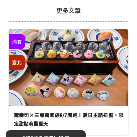
更多文章
消費
臺北
藏壽司×三麗鷗家族8/7開跑！夏日主題扭蛋、限
定甜點萌翻夏天