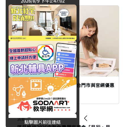
2026/8/9 下午1:47:03
消費
臺北
EASY SHOP歡慶26週年慶！全台門市與官網優惠
活動、滿額贈一次看
消費
點擊圖片前往連結
望月推出2026中秋台灣獨家禮盒「月行、月