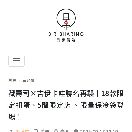
首頁
享好買
藏壽司×吉伊卡哇聯名再襲｜18款限
定扭蛋、5間限定店 、限量保冷袋登
場！
張博閎
消費
臺北
2025-09-18 12:19