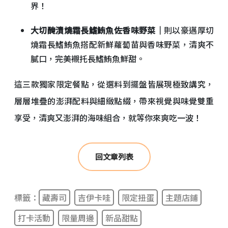
界！
大切醃漬燒霜長鰭鮪魚佐香味野菜｜
則以豪邁厚切
燒霜長鰭鮪魚搭配新鮮蘿蔔苗與香味野菜，清爽不
膩口，完美襯托長鰭鮪魚鮮甜。
這三款獨家限定餐點，從選料到擺盤皆展現極致講究，
層層堆疊的澎湃配料與細緻點綴，帶來視覺與味覺雙重
享受，清爽又澎湃的海味組合，就等你來爽吃一波！
回文章列表
標籤：
藏壽司
吉伊卡哇
限定扭蛋
主題店鋪
打卡活動
限量周邊
新品甜點