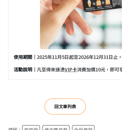
使用期間｜
2025年11月5日起至2026年12月31日止。
活動說明｜
凡至得來速憑
VIP
卡
消費加價10元，即可享專
回文章列表
標籤：
麥當勞
歲末雙享祭
全民普發