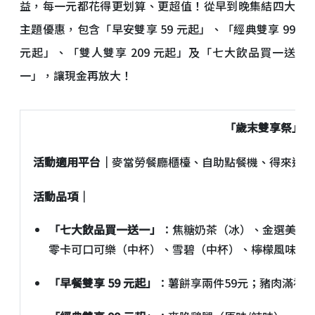
益，每一元都花得更划算、更超值！從早到晚集結四大
主題優惠，包含「早安雙享 59 元起」、「經典雙享 99
元起」、「雙人雙享 209 元起」及「七大飲品買一送
一」，讓現金再放大！
「歲末雙享祭」
1
活動適用平台｜
麥當勞餐廳櫃檯、自助點餐機、得來速、
活動品項｜
「七大飲品買一送一」
：焦糖奶茶（冰）、金選美式（
零卡可口可樂（中杯）、雪碧（中杯）、檸檬風味紅
「早餐雙享 59 元起」
：薯餅享兩件59元；豬肉滿福堡