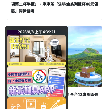
項第二杯半價」、序序茶「沫啡金系列雙杯88元優
惠」同步登場
2026/8/8 上午4:39:22
優惠
臺北
國家森林遊樂區門票支援全支付！全台13處園區最
高10%回饋一次看