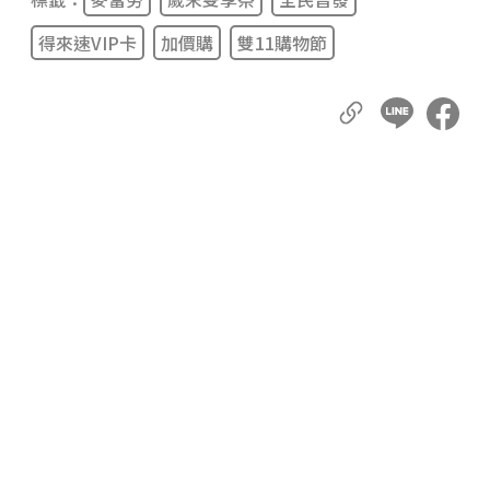
得來速VIP卡
加價購
雙11購物節