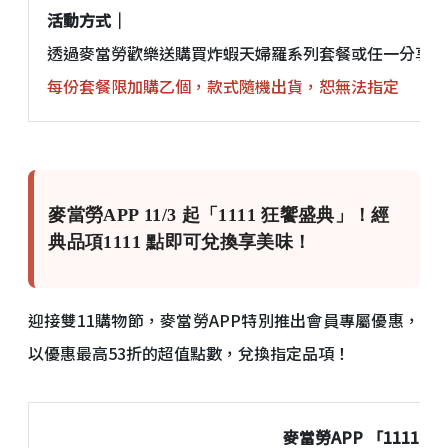
活動方式｜
透過麥當勞歡樂送購買炸蝦天婦羅系列套餐或任一分享餐
每份套餐限加購乙個，款式隨機出貨，恕無法指定
麥當勞APP 11/3 起「1111 狂饗盛典」！經
典品項1111 點即可兌換享美味！
迎接雙11購物節，麥當勞APP特別推出會員專屬優惠，
以優惠最高53折的超值點數，兌換指定品項！
麥當勞
APP
「
1111
狂