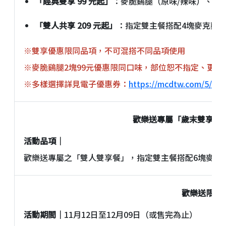
「經典雙享 99 元起」
：麥脆鷄腿（原味/辣味）、大薯
「雙人共享 209 元起」
：指定雙主餐搭配4塊麥克鷄塊
※雙享優惠限同品項，不可混搭不同品項使用
※麥脆鷄腿2塊99元優惠限同口味，部位恕不指定、更換
※多樣選擇詳見電子優惠券：
https://mcdtw.com/5/10/
歡樂送專屬「歲末雙享祭
活動品項｜
歡樂送專屬之「雙人雙享餐」，指定雙主餐搭配6塊麥克鷄
歡樂送限定
活動期間｜
11月12日至12月09日（或售完為止）