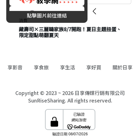
點擊圖片前往連結
消費
消費
藏壽司×三麗鷗家族8/7開跑！夏日主題扭蛋、
台北君悅酒店中秋月餅禮盒開賣！早鳥優惠83
限定甜點萌翻夏天
折起、奢華茶香組合與價格一次看
享影音
享食旅
享生活
享好買
關於日享
Copyright © 2023 ~ 2026 日享傳媒行銷有限公司
SunRiseSharing. All rights reserved.