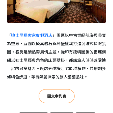
「
迪士尼探索家度假酒店
」園區以中古世紀航海與尋寶
為靈感，庭園以擬真岩石與茂盛植栽打造沉浸式探險氛
圍。客房延續熱帶風情主題，從印有獨特圖騰的窗簾到
綴以迪士尼經典角色的床頭壁掛，都讓旅人時時感受迪
士尼的歡樂魅力。飯店更種植近 700 種植物，並規劃多
條特色步道，等待熱愛探索的旅人細細品味。
回文章列表