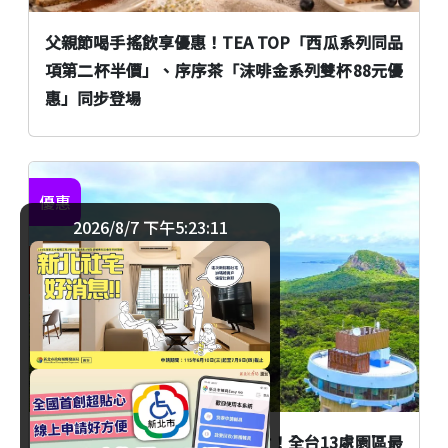
父親節喝手搖飲享優惠！TEA TOP「西瓜系列同品
項第二杯半價」、序序茶「沫啡金系列雙杯88元優
惠」同步登場
優惠
2026/8/7 下午5:23:11
臺北
國家森林遊樂區門票支援全支付！全台13處園區最