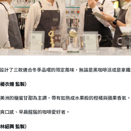
特別設計了三款適合冬季品嚐的限定風味，無論是黑咖啡派或是拿
楊衣姍 監製）
美洲的糖蜜甘甜為主調，帶有如熟成水果般的柑橘與蘋果香氣。
爽口感、早晨醒腦的咖啡愛好者。
林紹興 監製）