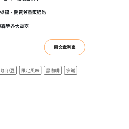
樂福、愛買等量販通路
、東森等各大電商
回文章列表
咖啡豆
限定風味
黑咖啡
拿鐵