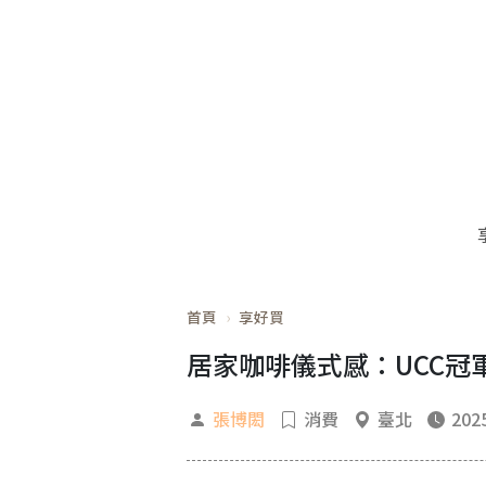
首頁
享好買
居家咖啡儀式感：UCC
張博閎
消費
臺北
2025