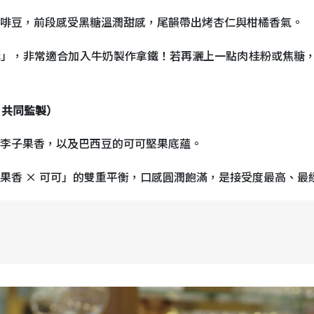
啡豆，前段感受黑糖溫潤甜感，尾韻帶出烤杏仁與柑橘香氣。
構」，非常適合加入牛奶製作拿鐵！若再灑上一點肉桂粉或焦糖
 共同監製）
李子果香，以及巴西豆的可可堅果底蘊。
果香 × 可可」的雙重平衡，口感圓潤飽滿，是接受度最高、最