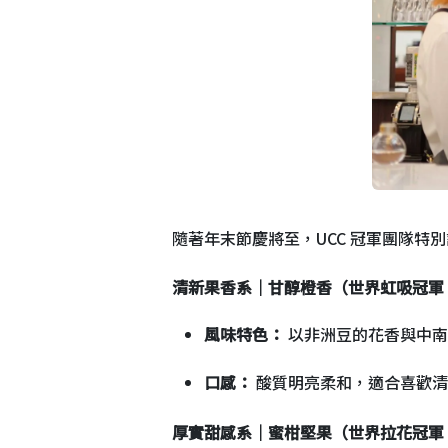
隨著年末節慶將至，UCC 冠軍團隊
清新果香系｜甘醇橙香（世界虹吸冠軍 
風味特色：
以非洲豆的花香與中南
口感：
酸質明亮柔和，適合喜歡清
厚實甜感系｜蜜柑堅果（世界拉花冠軍 