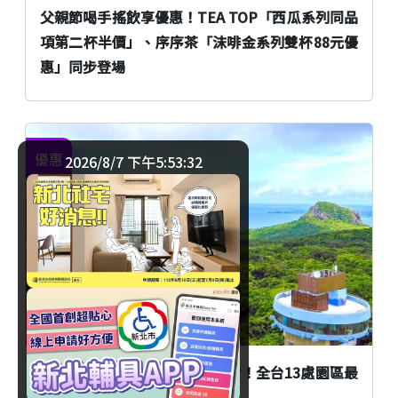
父親節喝手搖飲享優惠！TEA TOP「西瓜系列同品
項第二杯半價」、序序茶「沫啡金系列雙杯88元優
惠」同步登場
優惠
2026/8/7 下午5:53:33
臺北
國家森林遊樂區門票支援全支付！全台13處園區最
高10%回饋一次看