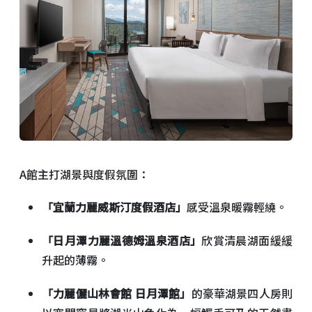
A館主打湖景與度假氛圍：
「宜蘭力麗威斯汀度假酒店」
感受溫泉暖霧輕繞。
「日月潭力麗溫德姆溫泉酒店」
欣賞清晨湖面緩緩
升起的薄霧。
「力麗儷山林會館 日月潭館」
的豪華湖景四人房則