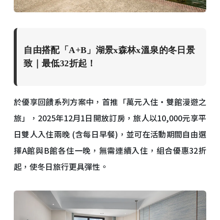
自由搭配「A+B」湖景x森林x溫泉的冬日景
致｜最低32折起！
於優享回饋系列方案中，首推「萬元入住・雙館漫遊之
旅」，2025年12月1日開放訂房，旅人以10,000元享平
日雙人入住兩晚 (含每日早餐)，並可在活動期間自由選
擇A館與B館各住一晚，無需連續入住，組合優惠32折
起，使冬日旅行更具彈性。