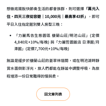
想徹底擺脫快節奏生活的都會族群，則可選擇
「萬元入
住・四天三夜從容遊｜10,000元｜最高享43折」
，即可
平日入住指定館別雙人房型三晚：
「力麗馬告生態園區 棲蘭山莊/明池山莊」(定價
4,840元+10%/每晚) 與「力麗哲園飯店 日潭館/月
潭館」(定價7,700元+10%/每晚)
無論是緩步於棲蘭山莊的蒼翠林蔭間，或在明池湖畔靜
賞水面倒影浮光，旅人們都能在靜謐中調整呼吸，為旅
程增添一份日常難得的慢與柔。
回文章列表