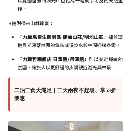
以寬闊窗景將湖光山色化為一幅觸手可及的天然畫
作。
B館則帶來山林節奏：
「力麗馬告生態園區 棲蘭山莊/明池山莊」
肆意環
抱晨光灑落林間的氣味或漫步水杉林間迎接冬霧。
「力麗哲園飯店 日潭館/月潭館」
則以安定靜謐的
氛圍，讓旅人以更舒緩的步調親近湖光與林景。
二泊三食大滿足｜三天兩夜不趕場、享53折
優惠