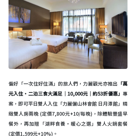
偏好「一次住好住滿」的旅人們，力麗觀光亦推出
「萬
元入住・二泊三食大滿足｜10,000元｜約53折優惠」
專
案，即可平日雙人入住「力麗儷山林會館 日月潭館」精
緻雙人房兩晚 (定價7,800元+10/每晚)，除體驗豐盛早
餐外，再加贈「湖畔食養・暖心之選」雙人火鍋套餐
(定價1,599元+10%)。