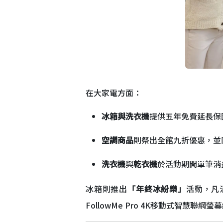
在大家電方面：
冰箱與洗衣機
提供五年免費延長保
空調商品
則祭出全館九折優惠，並
洗衣機
與
乾衣機
於活動期間單筆消
冰箱則推出
「年終冰紛樂」
活動，凡消
FollowMe Pro 4K移動式智慧聯