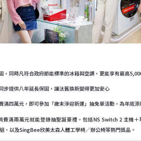
固，同時凡符合政府節能標準的冰箱與空調，更能享有最高5,00
同步提供八年延長保固，讓汰舊換新變得更加安心
費滿四萬元，即可參加「歲末淨迎新運」抽免單活動，為年底添
費滿兩萬元就能登錄抽聖誕豪禮，包括NS Switch 2 主機＋瑪
網螢幕組，以及SingBee欣美太森人體工學椅／辦公椅等熱門獎品。