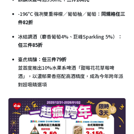
-196°C 強冽雙重檸檬／葡萄柚／葡萄：
同規格任三
件82折
冰結調酒（麝香葡萄4%、巨峰Sparkling 5%）：
任三件85折
臺虎精釀：
任三件79折
並首度推出10%水果系啤酒「甜莓花花草莓啤
酒」，以濃郁果香搭配高酒精度，成為今年跨年派
對超吸睛選項