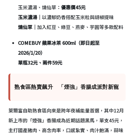
玉米濃湯、燒仙草：
優惠價45元
玉米濃湯｜
以濃郁奶香搭配玉米粒與胡椒提味
燒仙草｜
加入紅豆、綠豆、燕麥、芋圓等多款配料
COMEBUY 蘋果冰茶 600ml（即日起至
2026/1/20）
單瓶32元、兩件59元
熟食區熱賣飆升 「煙強」香腸成派對新寵
萊爾富自助熟食區向來是跨年夜補能量首選，其中12月
新上市的「煙強」香腸成為近期話題黑馬，單支45元，
主打國產豬肉、高含肉率，口感紮實、肉汁飽滿，蒜味