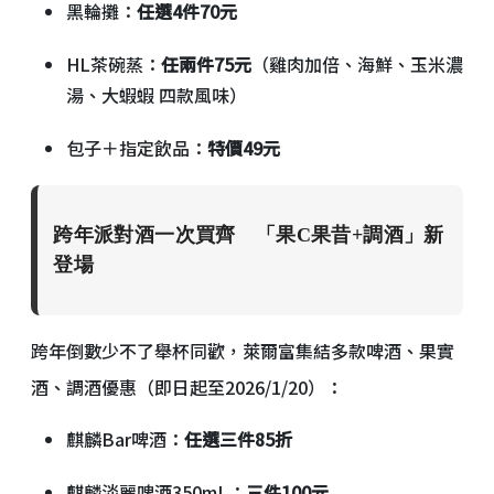
黑輪攤：
任選4件70元
HL茶碗蒸：
任兩件75元
（雞肉加倍、海鮮、玉米濃
湯、大蝦蝦 四款風味）
包子＋指定飲品：
特價49元
跨年派對酒一次買齊 「果C果昔+調酒」新
登場
跨年倒數少不了舉杯同歡，萊爾富集結多款啤酒、果實
酒、調酒優惠（即日起至2026/1/20）：
麒麟Bar啤酒：
任選三件85折
麒麟淡麗啤酒350mL：
三件100元