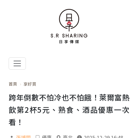
首頁
享好買
跨年倒數不怕冷也不怕餓！萊爾富熱
飲第2杯5元、熟食、酒品優惠一次
看！
張博閎
優惠
臺北
2025-12-29 16:48