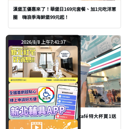
漢堡王優惠來了！華堡日169元套餐、加1元吃洋蔥
圈 嗨浪季海鮮堡99元起！
2026/8/8 上午7:41:37
優惠
臺北
萊爾富暑假咖啡優惠開跑！Hi café特大杯買1送
1、週末大杯咖啡只要29元！