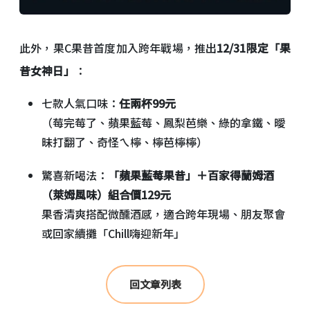
此外，果C果昔首度加入跨年戰場，推出
12/31限定「果
昔女神日」
：
七款人氣口味：
任兩杯99元
（莓完莓了、蘋果藍莓、鳳梨芭樂、綠的拿鐵、曖
昧打翻了、奇怪ㄟ檸、檸芭檸檸）
驚喜新喝法：
「蘋果藍莓果昔」＋百家得蘭姆酒
（萊姆風味）組合價129元
果香清爽搭配微醺酒感，適合跨年現場、朋友聚會
或回家續攤「Chill嗨迎新年」
回文章列表