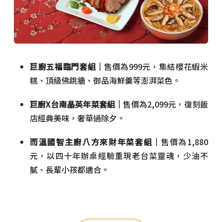
巨廚五福臨門套組｜
售價為999元，集結櫻花蝦米
糕、頂級佛跳牆、御品海鮮羹等澎湃菜色。
巨廚X台南晶英年菜套組｜
售價為2,099元，復刻飯
店經典美味，奢華過除夕。
而溫國智主廚八方來財年菜套組｜
售價為1,880
元，以四十年辦桌經驗重現老台菜靈魂，少油不
膩、長輩小孩都適合。