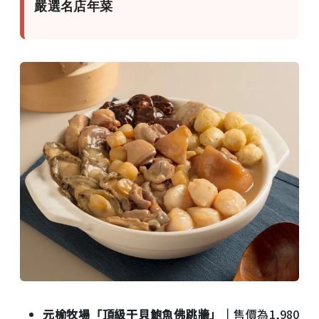
嚴選名店年菜
元榆牧場「頂級干貝鮑魚佛跳牆」｜
售價為1,980