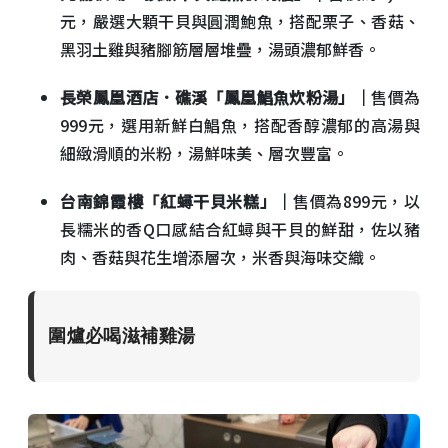
元，嚴選大顆干貝與圓潤鮑魚，搭配栗子、香菇、
黑羽土雞與豬腳筋層層堆疊，湯頭濃郁鮮香。
長榮鳳凰酒店．礁溪「鳳凰鯧魚炊粉湯」｜
售價為
999元，選用新鮮白鯧魚，搭配香醇濃郁的高湯與
細緻滑順的米粉，湯鮮味美、層次豐富。
台南錦霞樓「紅蟳干貝米糕」｜
售價為899元，以
長糯米的香Q口感結合紅蟳與干貝的鮮甜，佐以豬
肉、香菇與花生增添層次，米香與海味交織。
圍爐必喝滋補雞湯