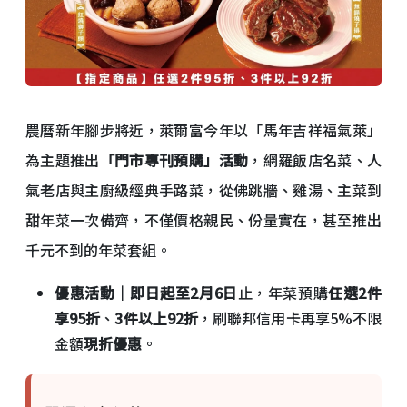
農曆新年腳步將近，萊爾富今年以「馬年吉祥福氣萊」
為主題推出
「門市專刊預購」活動
，網羅飯店名菜、人
氣老店與主廚級經典手路菜，從佛跳牆、雞湯、主菜到
甜年菜一次備齊，不僅價格親民、份量實在，甚至推出
千元不到的年菜套組。
優惠活動｜即日起至2月6日
止，年菜預購
任選2件
享95折
、
3件以上92折
，刷聯邦信用卡再享5%不限
金額
現折優惠
。