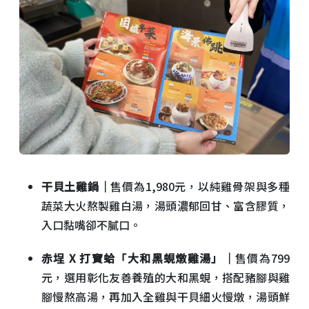
干貝土雞鍋｜
售價為1,980元，以純雞骨架與多種
蔬菜大火熬製雞白湯，湯頭濃郁回甘、富含膠質，
入口黏嘴卻不膩口。
赤埕 X 打寶蛤「大和黑蜆燉雞湯」｜
售價為799
元，選用彰化友善養殖的大和黑蜆，搭配豬腳與雞
腳慢熬高湯，再加入全雞與干貝細火慢燉，湯頭鮮