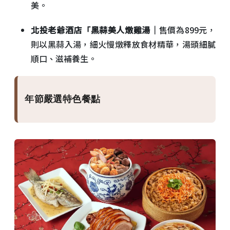
美。
北投老爺酒店「黑蒜美人燉雞湯｜
售價為899元，
則以黑蒜入湯，細火慢燉釋放食材精華，湯頭細膩
順口、滋補養生。
年節嚴選特色餐點