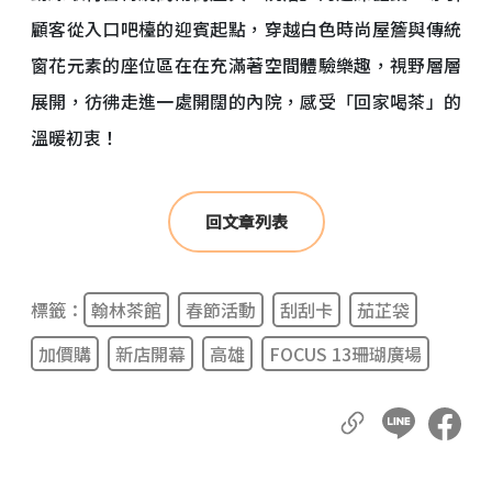
顧客從入口吧檯的迎賓起點，穿越白色時尚屋簷與傳統
窗花元素的座位區在在充滿著空間體驗樂趣，視野層層
展開，彷彿走進一處開闊的內院，感受「回家喝茶」的
溫暖初衷！
回文章列表
標籤：
翰林茶館
春節活動
刮刮卡
茄芷袋
加價購
新店開幕
高雄
FOCUS 13珊瑚廣場