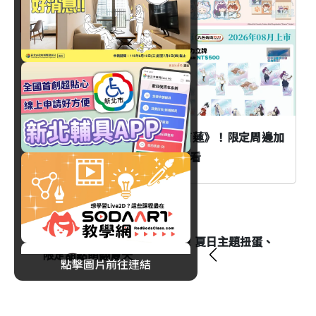
臺北
八色烤肉mini聯名《葬送的芙莉蓮》！限定周邊加
價購活動時間、品項與價格一次看
消費
藏壽司×三麗鷗家族8/7開跑！夏日主題扭蛋、
限定甜點萌翻夏天
點擊圖片前往連結