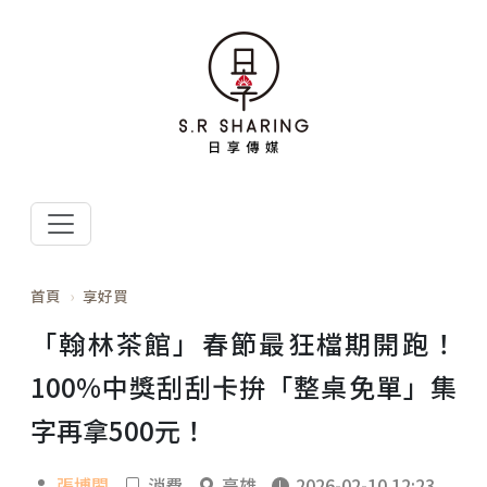
首頁
享好買
「翰林茶館」春節最狂檔期開跑！
100%中獎刮刮卡拚「整桌免單」集
字再拿500元！
張博閎
消費
高雄
2026-02-10 12:23