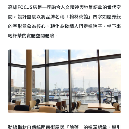
高雄FOCUS店是一座融合人文精神與地景語彙的當代空
間，設計靈感以將品牌名稱「翰林茶館」四字如屋脊般
的字形意象為核心，轉化為邀請人們走進院子、坐下來
喝杯茶的實體空間體驗。
動線取材自傳統閩南街屋與「院落」的進深語彙，導引