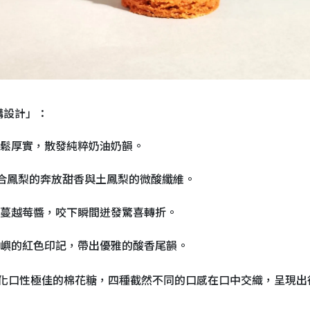
構設計」：
鬆厚實，散發純粹奶油奶韻。
結合鳳梨的奔放甜香與土鳳梨的微酸纖維。
蔓越莓醬，咬下瞬間迸發驚喜轉折。
嶼的紅色印記，帶出優雅的酸香尾韻。
化口性極佳的棉花糖，四種截然不同的口感在口中交織，呈現出