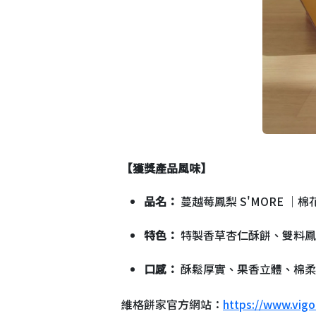
【獲獎產品風味】
品名：
蔓越莓鳳梨 S'MORE ｜
特色：
特製香草杏仁酥餅、雙料鳳
口感：
酥鬆厚實、果香立體、棉柔
維格餅家官方網站：
https://www.vig