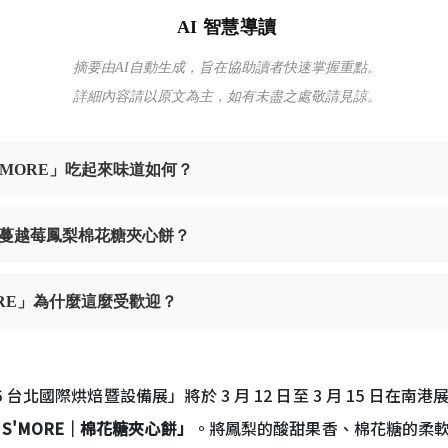
AI 智慧導讀
摘要由AI自動生成，旨在協助讀者快速掌握重點。
詳細內容請以原文為主，如有未盡之處敬請見諒。
'MORE」吃起來味道如何？
蔓越莓鳳梨棉花糖夾心餅？
ORE」為什麼這麼受歡迎？
台北國際烘焙暨設備展」將於 3 月 12 日至 3 月 15 日
S'MORE｜棉花糖夾心餅」
。將鳳梨的酸甜果香、棉花糖的柔