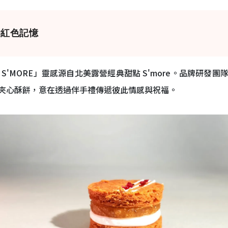
的紅色記憶
S'MORE」靈感源自北美露營經典甜點 S'more。品牌研發
夾心酥餅，意在透過伴手禮傳遞彼此情感與祝福。