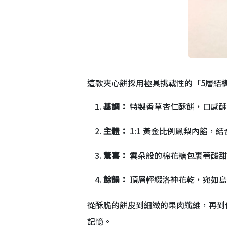
這款夾心餅採用極具挑戰性的「5層結
基調：
特製香草杏仁酥餅，口感酥
主體：
1:1 黃金比例鳳梨內餡，
驚喜：
雲朵般的棉花糖包裹著酸甜
餘韻：
頂層輕綴洛神花乾，宛如島
從酥脆的餅皮到細緻的果肉纖維，再到
記憶。