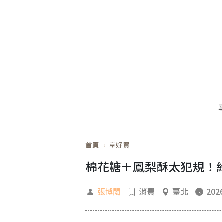
首頁
享好買
棉花糖＋鳳梨酥太犯規！維
張博閎
消費
臺北
2026