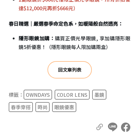
達$12,000元再折$666元）
春日睛選｜嚴選春季命定色系，如暖陽般自然透亮：
隱形眼鏡加購：
購買正價光學眼鏡, 享加購隱形眼
鏡5折優惠！（隱形眼鏡每人限加購兩盒）
回文章列表
標籤：
OWNDAYS
COLOR LENS
墨鏡
春季穿搭
時尚
眼鏡優惠