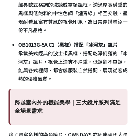
經典歐式格調的洗鍊威靈頓鏡框，透過厚實穩重的
黑框與低飽和的中性色調「煙青綠」相互交融，呈
現耐看且富有質感的視覺印象，為日常穿搭增添一
份不凡品格。
OB1013G-5A C1
（黑框）搭配「冰河灰」鏡片
承載美式經典的波士頓黑框，搭配乾淨俐落的「冰
河灰」鏡片，視覺上清爽不厚重，低調卻不單調，
能與各式極簡、都會感服裝自然搭配，展現從容成
熟的優雅氣質。
跨越室內外的機能美學｜三大鏡片系列滿足
全場景需求
除了豐富多樣的染色鏡片，OWNDAYS 亦因應現代人跨