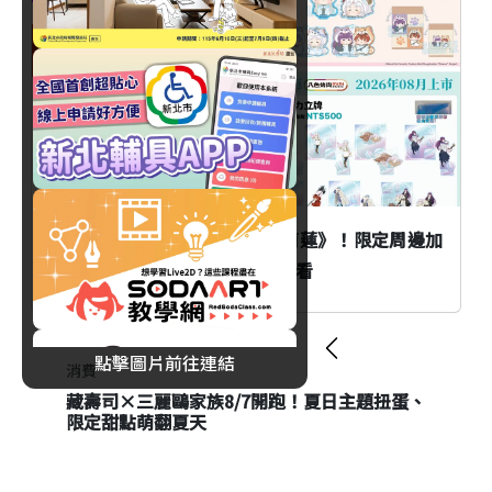
臺北
八色烤肉mini聯名《葬送的芙莉蓮》！限定周邊加
價購活動時間、品項與價格一次看
點擊圖片前往連結
消費
消費
藏壽司×三麗鷗家族8/7開跑！夏日主題扭蛋、
台北君悅酒店中秋月餅禮盒開賣！早鳥優惠83
限定甜點萌翻夏天
折起、奢華茶香組合與價格一次看