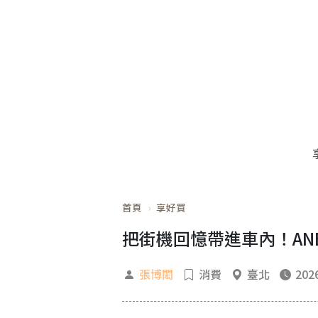
首頁
享好買
把街機回憶帶進車內！ANBO
張博閎
消費
臺北
2026