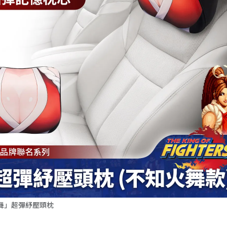
舞」超彈紓壓頭枕