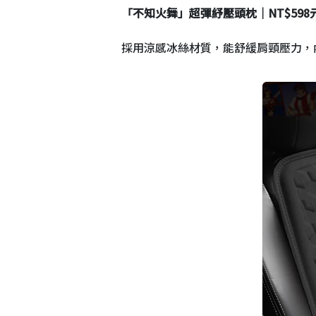
「不知火舞」超彈紓壓頭枕｜NT$598
採用涼感冰絲材質，能舒緩肩頸壓力，