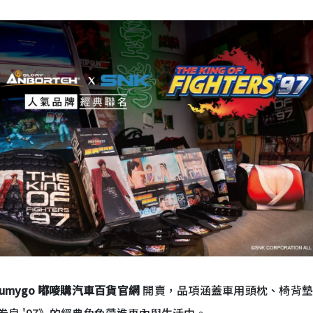
oumygo 嘟嘜購汽車百貨官網
開賣，品項涵蓋車用頭枕、椅背墊
皇 '97》的經典角色帶進車內與生活中。