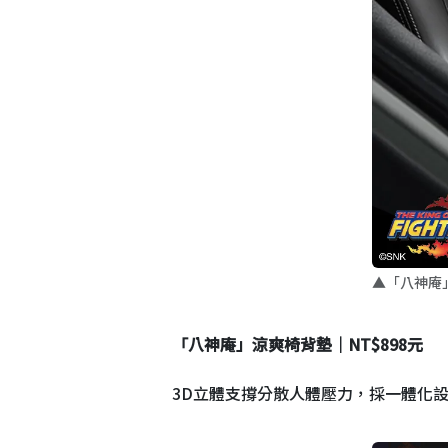
▲「八神庵
「八神庵」涼爽椅背墊｜NT$898元
3D立體支撐分散人體壓力，採一體化