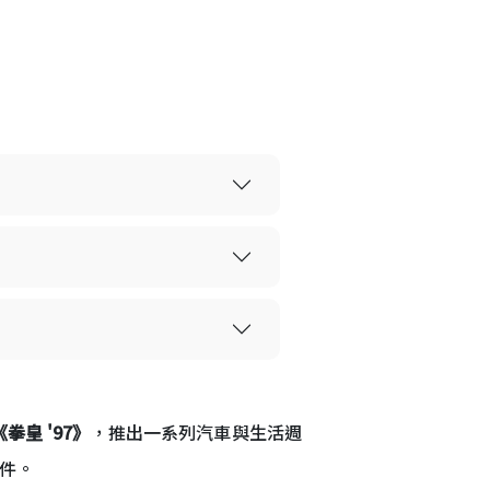
《拳皇 '97》
，推出一系列汽車與生活週
配件。