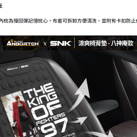
元
內枕為慢回彈記憶枕心。布套可拆卸方便清洗，並附有卡扣防止