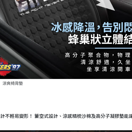
」涼爽椅背墊
設計不輕易變形！ 簍空式設計、涼感精梳沙棉及高分子凝膠墊能