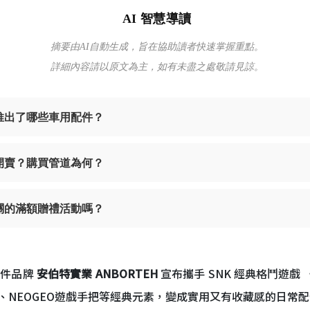
AI 智慧導讀
摘要由AI自動生成，旨在協助讀者快速掌握重點。
詳細內容請以原文為主，如有未盡之處敬請見諒。
名推出了哪些車用配件？
時開賣？購買管道為何？
相關的滿額贈禮活動嗎？
配件品牌
安伯特實業 ANBORTEH
宣布攜手 SNK 經典格鬥遊戲
、NEOGEO遊戲手把等經典元素，變成實用又有收藏感的日常