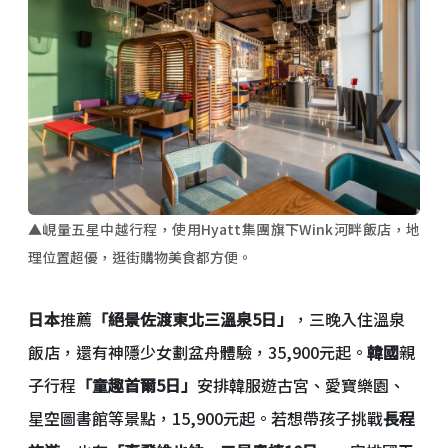
▲峴量五星中越行程，使用Hyatt集團旗下Wink河畔飯店，地
理位置超優，逛街購物美食都方便。
日本
推薦
「絕景佐渡東北三溫泉5日」
，三晚入住溫泉
飯店，還有神隱少女劃盆舟體驗，35,900元起。
韓國
親
子行程
「童趣首爾5日」
安排韓服遊古宮、愛寶樂園、
星空圖書館等景點，15,900元起。若想帶孩子挑戰
長程