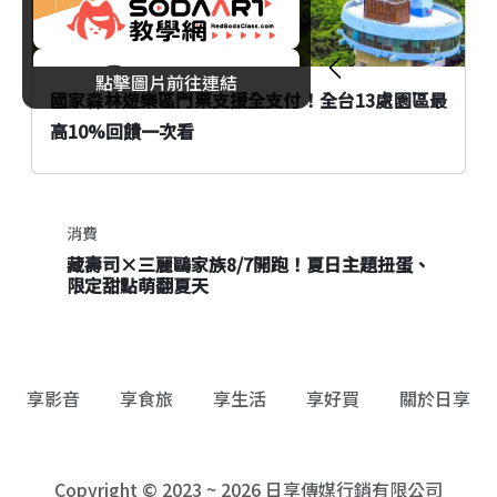
點擊圖片前往連結
國家森林遊樂區門票支援全支付！全台13處園區最
高10%回饋一次看
消費
台北君悅酒店中秋月餅禮盒開賣！早鳥優惠83
折起、奢華茶香組合與價格一次看
享影音
享食旅
享生活
享好買
關於日享
Copyright © 2023 ~ 2026 日享傳媒行銷有限公司