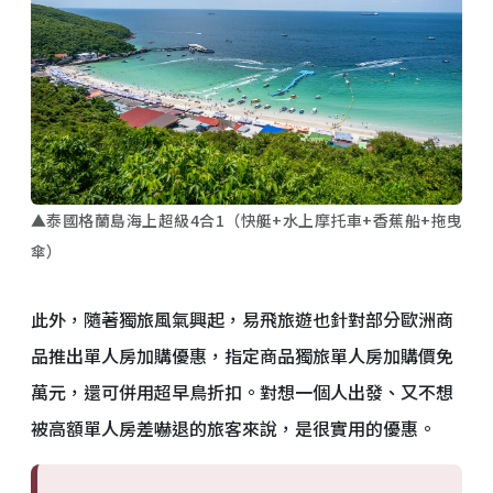
▲泰國格蘭島海上超級4合1（快艇+水上摩托車+香蕉船+拖曳
傘）
此外，隨著獨旅風氣興起，易飛旅遊也針對部分歐洲商
品推出單人房加購優惠，指定商品獨旅單人房加購價免
萬元，還可併用超早鳥折扣。對想一個人出發、又不想
被高額單人房差嚇退的旅客來說，是很實用的優惠。