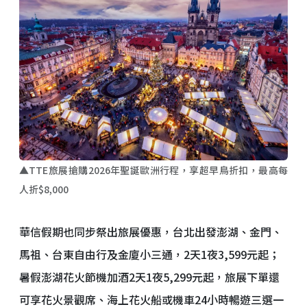
▲TTE旅展搶購2026年聖誕歐洲行程，享超早鳥折扣，最高每
人折$8,000
華信假期也同步祭出旅展優惠，台北出發澎湖、金門、
馬祖、台東自由行及金廈小三通，2天1夜3,599元起；
暑假澎湖花火節機加酒2天1夜5,299元起，旅展下單還
可享花火景觀席、海上花火船或機車24小時暢遊三選一