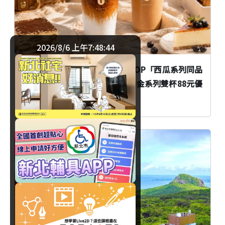
2026/8/6 上午7:48:45
父親節喝手搖飲享優惠！TEA TOP「西瓜系列同品
項第二杯半價」、序序茶「沫啡金系列雙杯88元優
惠」同步登場
優惠
臺北