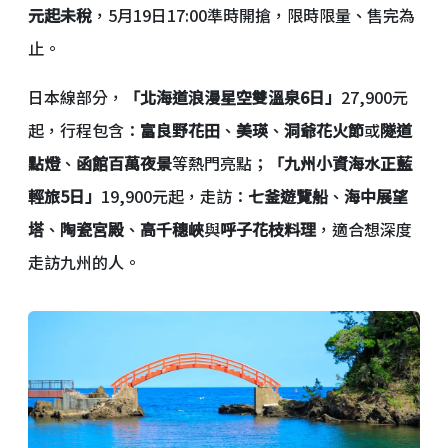
元起未稅
，5月19日17:00準時開搶，限時限量、售完為
止。
日本線部分，
「北海道浪漫星空雙溫泉6日」
27,900元
起，行程包含：
富良野花田
、
美瑛
、
洞爺花火節
或
隧道
點燈
、
函館百萬夜景
等熱門亮點；
「九州小資海水正藍
輕旅5日」
19,900元起，走訪：
七釜遊覽船
、
海中展望
塔
、
陶瓷宮殿
、
高千穗峽
與
呼子花枝料理
，適合想深度
走訪九州的人。