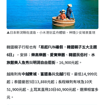
▲日本新潟縣佐渡島，小木港划盆舟體驗，神隱少女場景重現
韓國親子行程也有
「易起FUN暑假．韓國親子五大主題
6日」
，安排：
樂高樂園
、
愛寶樂園
、
韓國民俗村
、
水
族館美人魚秀
與
明洞自由逛街
，16,900元起。
越南則有
中越雙城
、
富國島
與
北越
行程，最低14,999元
起；泰國曼芭5日13,888元起；長程線則有埃及10天
51,900元起、土耳其直飛10日60,900元起，選擇相當多
元。