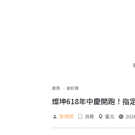
首頁
享好買
燦坤618年中慶開跑！指
張博閎
消費
臺北
2026