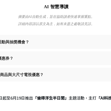
AI 智慧導讀
摘要由AI自動生成，旨在協助讀者快速掌握重點。
詳細內容請以原文為主，如有未盡之處敬請見諒。
活動與抽獎機會？
優惠券？
技商品與大尺寸電視優惠？
日起至6月19日推出
「偷得浮生半日閒」
主題活動，主打
「AI