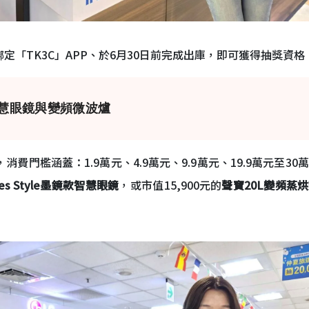
綁定「TK3C」APP、於6月30日前完成出庫，即可獲得抽獎資
智慧眼鏡與變頻微波爐
，消費門檻涵蓋：1.9萬元、4.9萬元、9.9萬元、19.9萬元至
asses Style墨鏡款智慧眼鏡
，或市值15,900元的
聲寶20L變頻蒸