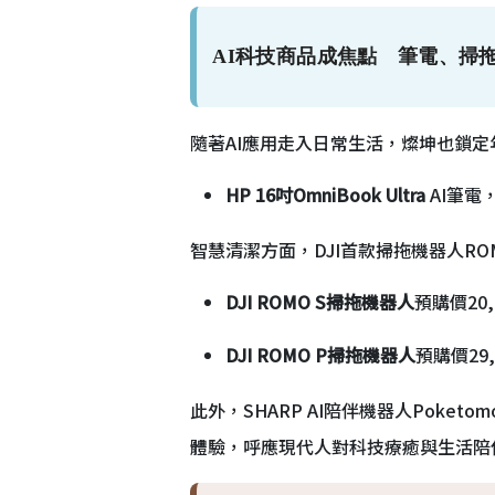
AI科技商品成焦點 筆電、掃
隨著AI應用走入日常生活，燦坤也鎖定
HP 16吋OmniBook Ultra
AI筆電
智慧清潔方面，DJI首款掃拖機器人R
DJI ROMO S掃拖機器人
預購價20,
DJI ROMO P掃拖機器人
預購價29
此外，SHARP AI陪伴機器人Poke
體驗，呼應現代人對科技療癒與生活陪