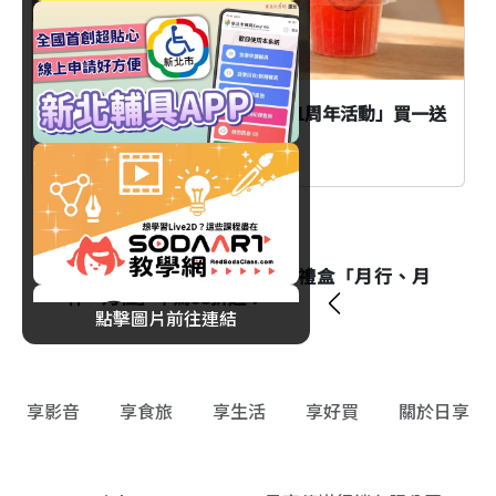
TEA TOP第一味「新品優惠、21周年活動」買一送
一與折扣優惠一次看！
消費
望月推出2026中秋台灣獨家禮盒「月行、月
杵、月桂」早鳥95折起！
點擊圖片前往連結
享影音
享食旅
享生活
享好買
關於日享