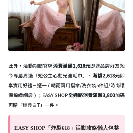
此外，活動期間官網
消費滿額1,618元
即送品牌好友短
今專屬周邊「短公主心動光波毛巾」、
滿額2,618元
即
享實用好禮三選一 ( 晴雨兩用摺傘/洗衣袋5件組/時尚環
保編織網袋 ) ；EASY SHOP
全通路消費滿額3,800
加碼
再贈「經典白T」一件。
EASY SHOP「炸裂618」活動攻略懶人包整