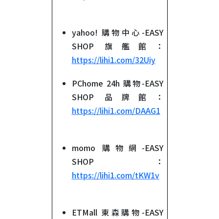
yahoo! 購物中心-EASY
SHOP 旗艦館：
https://lihi1.com/32Uiy
PChome 24h 購物-EASY
SHOP 品牌館：
https://lihi1.com/DAAG1
momo 購物網-EASY
SHOP：
https://lihi1.com/tKW1v
ETMall 東森購物-EASY