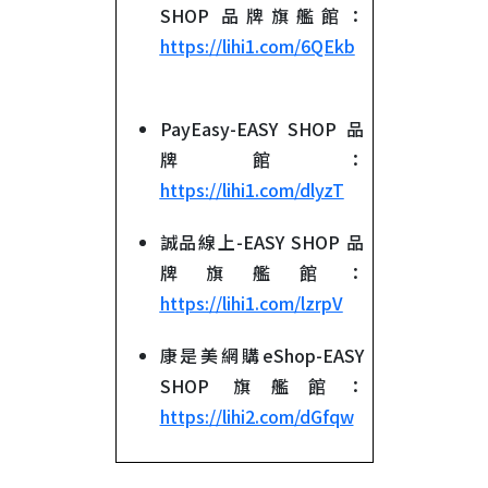
SHOP 品牌旗艦館：
https://lihi1.com/6QEkb
PayEasy-EASY SHOP 品
牌館：
https://lihi1.com/dlyzT
誠品線上-EASY SHOP 品
牌旗艦館：
https://lihi1.com/lzrpV
康是美網購eShop-EASY
SHOP 旗艦館：
https://lihi2.com/dGfqw