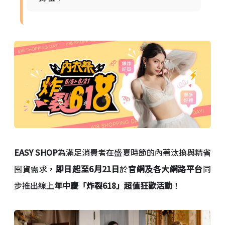
EASY SHOP
為滿足消費者在盛夏時節的內著汰換與精省
囤貨需求，
即日起至6月21日
於
官網及各大網路平台
同
步推出線上
年中慶「炸裂618」超值狂歡活動
！