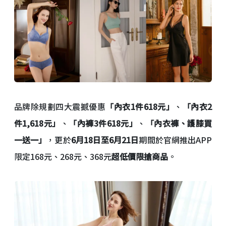
品牌除規劃四大震撼優惠
「內衣1件618元」
、
「內衣2
件1,618元」
、
「內褲3件618元」
、
「內衣褲、護膝買
一送一」
，更於
6月18日至6月21日
期間於官網推出APP
限定168元、268元、368元
超低價限搶商品
。