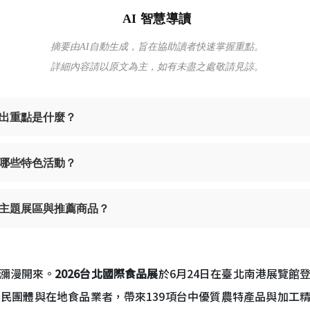
AI 智慧導讀
摘要由AI自動生成，旨在協助讀者快速掌握重點。
詳細內容請以原文為主，如有未盡之處敬請見諒。
展出重點是什麼？
哪些特色活動？
主題展區與推薦商品？
瀰漫開來。
2026台北國際食品展
於6月24日在臺北南港展覽館
農民團體與在地食品業者，帶來139項台中優質農特產品與加工