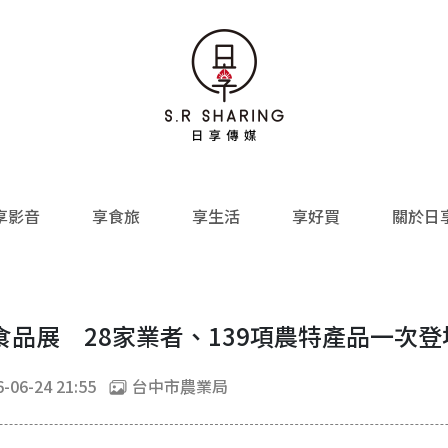
享影音
享食旅
享生活
享好買
關於日
品展 28家業者、139項農特產品一次登
-06-24 21:55
台中市農業局