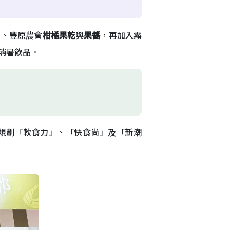
」、豐原農會
柑橘果乾
與
果醬
，再加入霧
消暑飲品。
規劃「軟食力」、「快食尚」及「新潮