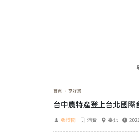
首頁
享好買
台中農特產登上台北國際食
張博閎
消費
臺北
2026