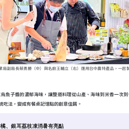
業局副局長蔡勇勝（中）與名廚王輔立（右）運用台中農特產品，一起
配烏魚子醬的濃郁海味，讓整道料理從山產、海味到米香一次到
統吃法，變成有餐桌記憶點的創意佳餚。
柑橘、銀耳荔枝凍消暑有亮點