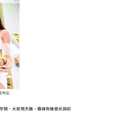
星商品
芋頭、大安飛天豬、霧峰有機香米與初