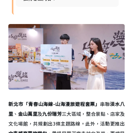
新北市「青春山海線-山海漫旅遊程套票」
串聯
淡水八
里
、
金山萬里
及
九份瑞芳
三大區域，整合景點、店家及
文化場館，共規劃出3條主題路線。此外，活動更推出