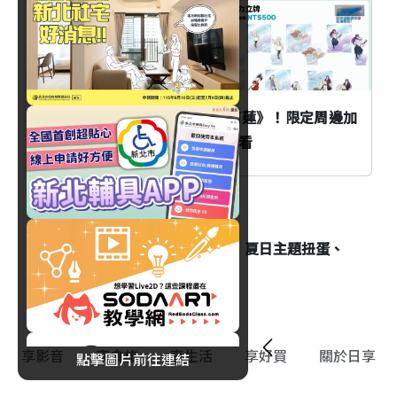
八色烤肉mini聯名《葬送的芙莉蓮》！限定周邊加
價購活動時間、品項與價格一次看
消費
藏壽司×三麗鷗家族8/7開跑！夏日主題扭蛋、
限定甜點萌翻夏天
享影音
享食旅
享生活
享好買
關於日享
點擊圖片前往連結