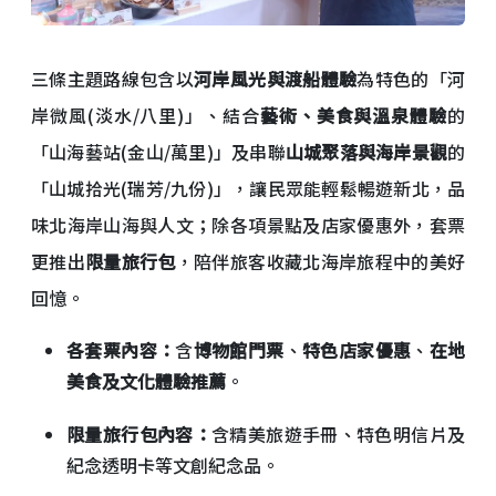
三條主題路線包含以
河岸風光與渡船體驗
為特色的「河
岸微風(淡水/八里)」、結合
藝術、美食與溫泉體驗
的
「山海藝站(金山/萬里)」及串聯
山城聚落與海岸景觀
的
「山城拾光(瑞芳/九份)」，讓民眾能輕鬆暢遊新北，品
味北海岸山海與人文；除各項景點及店家優惠外，套票
更推出
限量旅行包
，陪伴旅客收藏北海岸旅程中的美好
回憶。
各套票內容：
含
博物館門票
、
特色店家優惠
、
在地
美食及文化體驗推薦
。
限量旅行包內容：
含精美旅遊手冊、特色明信片及
紀念透明卡等文創紀念品。