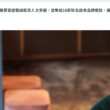
展更首度邀請慈濟人文參展，並集結16家知名蔬食品牌進駐，