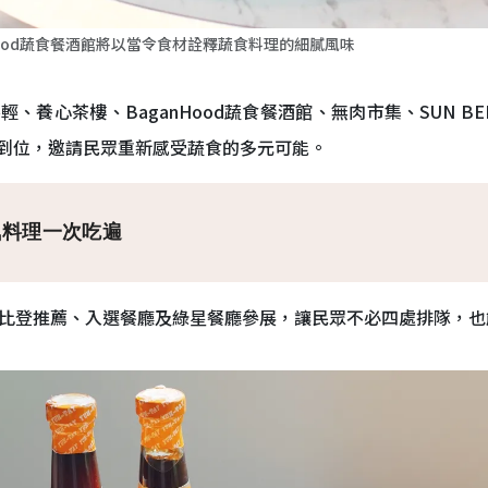
Hood蔬食餐酒館將以當令食材詮釋蔬食料理的細膩風味
、養心茶樓、BaganHood蔬食餐酒館、無肉市集、SUN B
到位，邀請民眾重新感受蔬食的多元可能。
氣料理一次吃遍
必比登推薦、入選餐廳及綠星餐廳參展，讓民眾不必四處排隊，