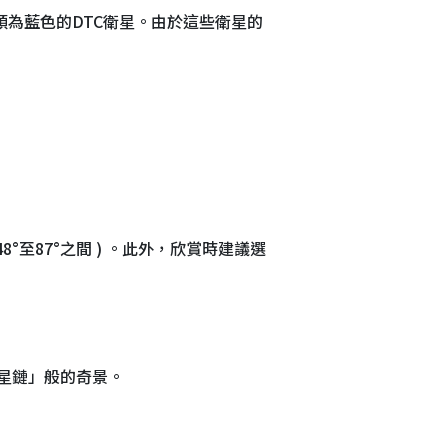
其中13顆為藍色的DTC衛星。由於這些衛星的
至87°之間 ) 。此外，欣賞時建議選
星鏈」般的奇景。