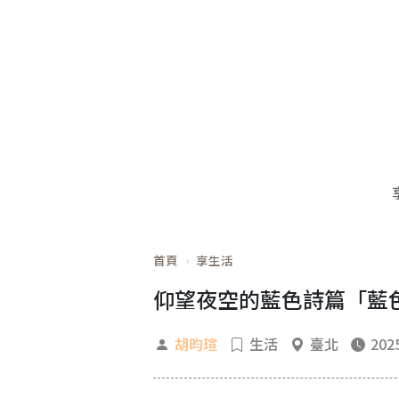
首頁
享生活
仰望夜空的藍色詩篇「藍
胡昀瑄
生活
臺北
2025