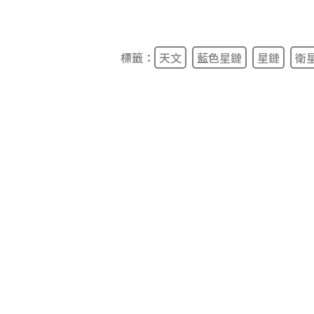
標籤：
天文
藍色星鏈
星鏈
衛