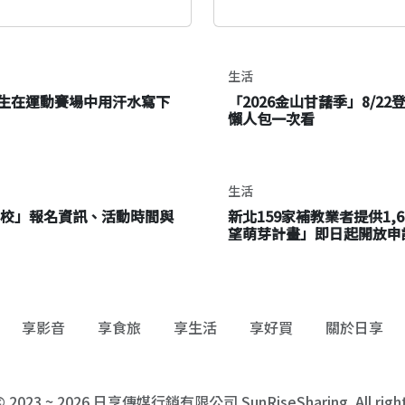
生活
生在運動賽場中用汗水寫下
「2026金山甘藷季」8/
懶人包一次看
生活
學校」報名資訊、活動時間與
新北159家補教業者提供1,
望萌芽計畫」即日起開放申
享影音
享食旅
享生活
享好買
關於日享
 © 2023 ~ 2026 日享傳媒行銷有限公司 SunRiseSharing. All rights