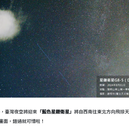
時許，臺灣夜空將迎來
「藍色星鏈衛星」
將自西南往東北方向飛掠
畫面，錯過就可惜啦！