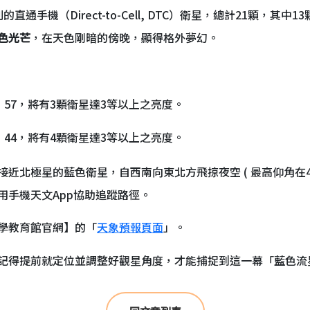
的直通手機（Direct-to-Cell, DTC）衛星，總計21顆，
色光芒
，在天色剛暗的傍晚，顯得格外夢幻。
9：57，將有3顆衛星達3等以上之亮度。
9：44，將有4顆衛星達3等以上之亮度。
北極星的藍色衛星，自西南向東北方飛掠夜空 ( 最高仰角在48°
用手機天文App協助追蹤路徑。
學教育館官網】的「
天象預報頁面
」。
記得提前就定位並調整好觀星角度，才能捕捉到這一幕「藍色流