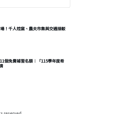
22登場！千人焢窯、農夫市集與交通接駁
611個免費補習名額：「115學年度希
請
 reserved.