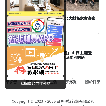
AI時代創作者如何不被取代？臺北文創名家會客室
談From AI to I
生活
台北市立動物園「夜間動物園」山獅主題登
場！Keeper's Talk資訊與精彩活動別錯過
享影音
享食旅
享生活
享好買
關於日享
點擊圖片前往連結
Copyright © 2023 ~ 2026 日享傳媒行銷有限公司