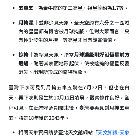
五車五｜
為金牛座的第二亮星，視星等約為1.7等。
月掩星｜
並非少見天象，全天空約有六分之一區域
內的星星都有機會被月球掩蔽，但對大眾而言，只
有極少發生的月掩一等亮星才具有觀賞價值。
掠掩｜
為罕見天象，指當
月球邊緣剛好沿恆星前方
通過
，隨著其表面地形起伏，使被遮掩的恆星反覆
消失、出現所形成的奇特現象。
臺灣下次可見到月掩五車五將在7月22日，但也在白
天、再下次則發生於10月12日凌晨，觀察條件良好，全
程可見。在此掩星周期結束後，臺灣要再見到月掩五車
五，將是18年後的2043年。
相關天象資訊請參臺北天文館網站「
天文知識-天象