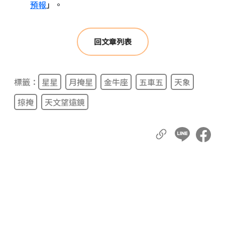
預報
」。
回文章列表
標籤：
星星
月掩星
金牛座
五車五
天象
掠掩
天文望遠鏡