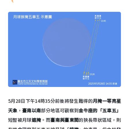
5月28日下午14時35分前後將發生難得的
月掩一等亮星
天象
，
臺南以南
部分地區可觀察到
金牛座的「五車五」
短暫被月球
遮掩
。而
臺南與臺東間
的狹長帶狀區域，則