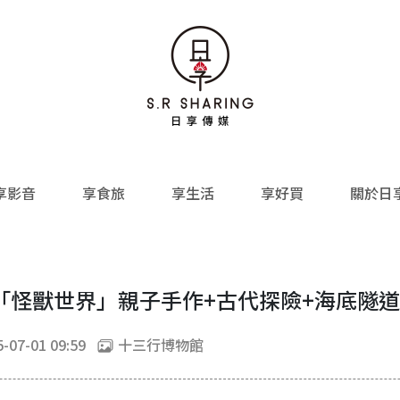
享影音
享食旅
享生活
享好買
關於日
「怪獸世界」親子手作+古代探險+海底隧
-07-01 09:59
十三行博物館