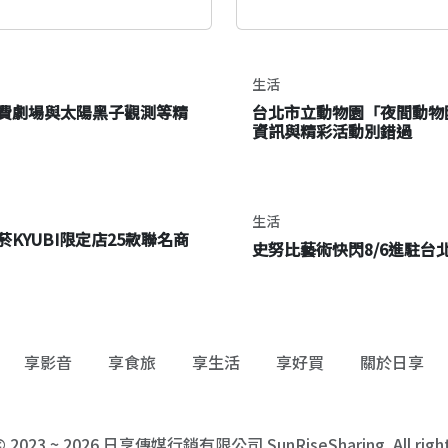
生活
費劇場與太陽黑子觀測等精
台北市立動物園「夜間動物園」山
資訊與精彩活動別錯過
生活
KYUBI限定店25款聯名商
史努比藝術快閃8/6進駐
享影音
享食旅
享生活
享好買
關於日享
 © 2023 ~ 2026 日享傳媒行銷有限公司 SunRiseSharing. All rights