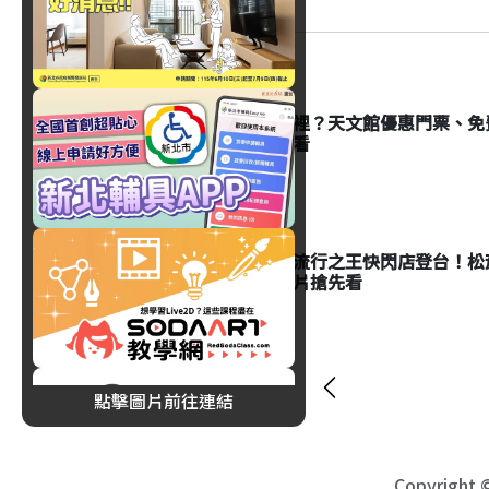
生活
父親節去哪裡？天文館優惠門票、免
彩活動一次看
生活
麥可傑克森流行之王快閃店登台！松菸
品、黑膠唱片搶先看
點擊圖片前往連結
Copyright