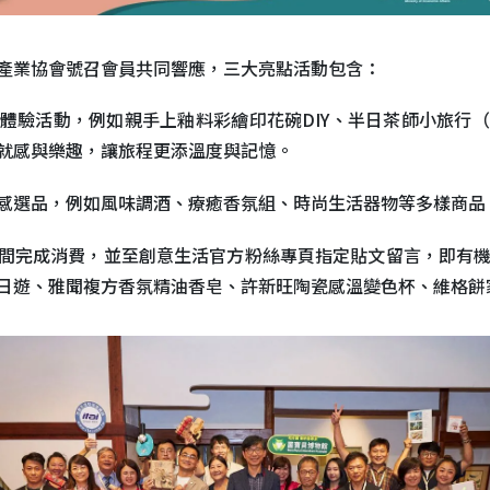
產業協會號召會員共同響應，三大亮點活動包含：
體驗活動，例如親手上釉料彩繪印花碗DIY、半日茶師小旅行
就感與樂趣，讓旅程更添溫度與記憶。
感選品，例如風味調酒、療癒香氛組、時尚生活器物等多樣商品
間完成消費，並至創意生活官方粉絲專頁指定貼文留言，即有機會
日遊、雅聞複方香氛精油香皂、許新旺陶瓷感溫變色杯、維格餅