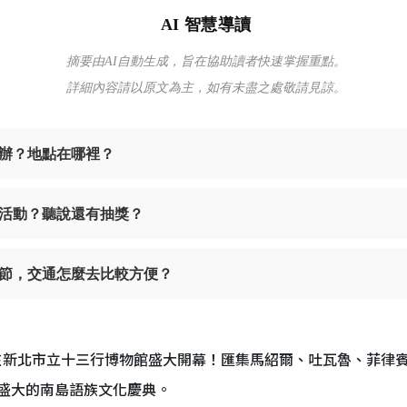
AI 智慧導讀
摘要由AI自動生成，旨在協助讀者快速掌握重點。
詳細內容請以原文為主，如有未盡之處敬請見諒。
舉辦？地點在哪裡？
活動？聽說還有抽獎？
節，交通怎麼去比較方便？
）日在新北市立十三行博物館盛大開幕！匯集馬紹爾、吐瓦魯、菲律
盛大的南島語族文化慶典。