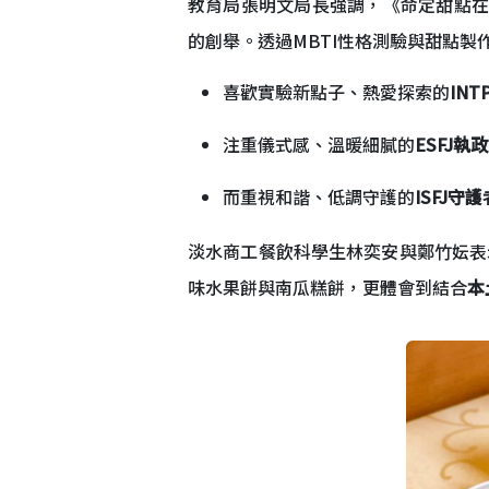
教育局張明文局長強調，《命定甜點在
的創舉。透過MBTI性格測驗與甜點
喜歡實驗新點子、熱愛探索的
IN
注重儀式感、溫暖細膩的
ESFJ執
而重視和諧、低調守護的
ISFJ守護
淡水商工餐飲科學生林奕安與鄭竹妘表
味水果餅與南瓜糕餅，更體會到結合
本