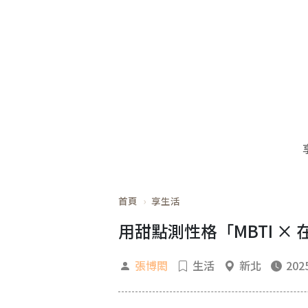
首頁
享生活
用甜點測性格「MBTI 
張博閎
生活
新北
2025