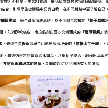
等你》不僅是一本文創食譜，展現技職教育跨域創新的展現，
製作結合，引導學生從體驗中認識自我，在不同體驗中更了解自己
TP邏輯學家
，適合跳脫傳統思維、以不同組合製成的
「柚子風味
政官
，則對酥軟糕皮、南瓜餡與白豆沙交織而成的
「南瓜糕餅」
情
者
，最契合焦糖香氣與金山地瓜層層堆疊的
「焦糖山芋千層」
，
示，將烘焙檢定所學與淡水南瓜、八里柚子結合，創作出具季
土食材
與
永續理念
的價值，期盼能以甜點征服所有人的味蕾。