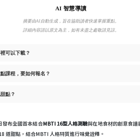
AI 智慧導讀
摘要由AI自動生成，旨在協助讀者快速掌握重點。
詳細內容請以原文為主，如有未盡之處敬請見諒。
哪裡可以下載？
 甜點課程，要如何報名？
地甜點？
 日發布全國首本結合
MBTI 16型人格測驗
與在地食材的創意食譜
8 道甜點，結合MBTI 人格特質進行味覺詮釋。