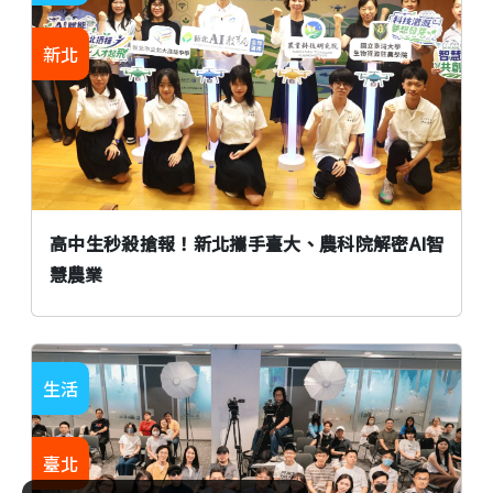
新北
高中生秒殺搶報！新北攜手臺大、農科院解密AI智
慧農業
生活
臺北