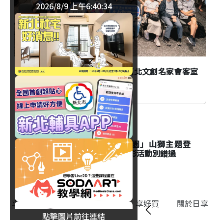
2026/8/9 上午6:40:34
AI時代創作者如何不被取代？臺北文創名家會客室
談From AI to I
生活
台北市立動物園「夜間動物園」山獅主題登
場！Keeper's Talk資訊與精彩活動別錯過
享影音
享食旅
享生活
享好買
關於日享
點擊圖片前往連結