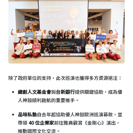
除了政府單位的支持，此次巡演也獲得多方資源挹注：
緯創人文基金會
與
台新銀行
提供關鍵協助，成為優
人神鼓順利啟航的重要推手。
品味私塾
自去年起協助優人神鼓歐洲巡演募款，並
帶領
40 位企業家
前往雅典觀賞《金剛心》演出，
推動國際文化交流。