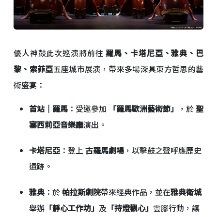
優人神鼓此次巡演將前往
羅馬、卡塔尼亞、雅典、巴
黎、索菲亞
五座城市展演，帶來多場深具東方哲思的藝
術盛宴：
首站｜羅馬
：受邀參加
「羅馬歐洲藝術節」
，於
聖
塞西莉亞音樂廳
演出。
卡塔尼亞
：登上
古羅馬劇場
，以擊鼓之聲呼應歷史
遺跡。
雅典
：於
帕拉斯劇院
帶來經典作品，並在
雅典衛城
舉辦
「靜心工作坊」
及
「持燈觀心」
雲腳行動，讓