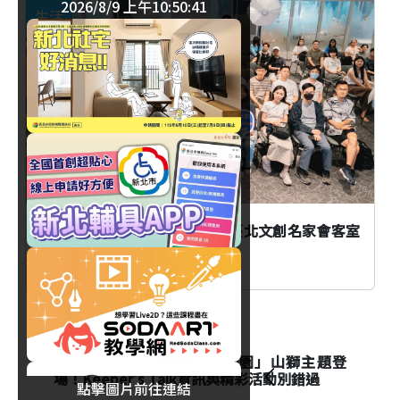
2026/8/9 上午10:50:42
生活
臺北
AI時代創作者如何不被取代？臺北文創名家會客室
談From AI to I
生活
台北市立動物園「夜間動物園」山獅主題登
場！Keeper's Talk資訊與精彩活動別錯過
點擊圖片前往連結