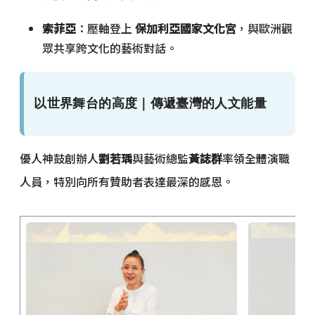
索菲亞
：壓軸登上
保加利亞國家文化宮
，與歐洲觀
眾共享跨文化的藝術對話。
以世界舞台的高度｜傳遞臺灣的人文能量
優人神鼓創辦人
劉若瑀
與藝術總監
黃誌群
率領全體演職
人員，特別向所有贊助者表達最深的感恩。