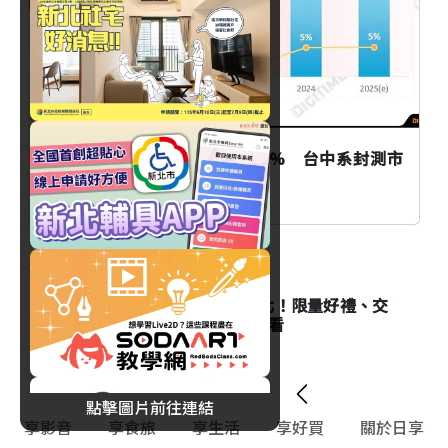
2025全球OSAT市場可望續增5% 台中系封測市
佔差距持續縮小
生活
「2026當大人高校祭」在新北！限量好禮、交
通方式與演出時間全攻略一次看
點擊圖片前往連結
享影音
享食旅
享生活
享好買
關於日享