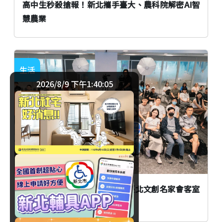
高中生秒殺搶報！新北攜手臺大、農科院解密AI智
慧農業
生活
2026/8/9 下午1:40:06
臺北
AI時代創作者如何不被取代？臺北文創名家會客室
談From AI to I