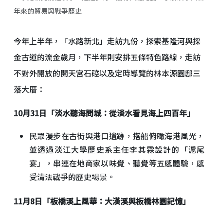
年來的貿易與戰爭歷史
今年上半年，「水路新北」走訪九份，探索基隆河與採
金古道的流金歲月，下半年則安排五條特色路線，走訪
不對外開放的開天宮石硿以及定時導覽的林本源園邸三
落大厝：
10月31日「淡水聽海問城：從淡水看見海上四百年」
民眾漫步在古街與港口遺跡，搭船俯瞰海港風光，
並透過淡江大學歷史系主任李其霖設計的「滬尾
宴」，串連在地商家以味覺、聽覺等五感體驗，感
受清法戰爭的歷史場景。
11月8日「板橋溪上風華：大漢溪與板橋林園記憶」