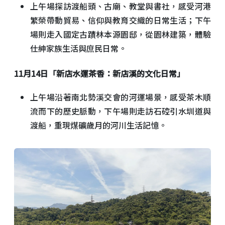
上午場探訪渡船頭、古廟、教堂與書社，感受河港
繁榮帶動貿易、信仰與教育交織的日常生活；下午
場則走入國定古蹟林本源園邸，從園林建築，體驗
仕紳家族生活與庶民日常。
11月14日「新店水運茶香：新店溪的文化日常」
上午場沿著南北勢溪交會的河運場景，感受茶木順
流而下的歷史脈動，下午場則走訪石硿引水圳道與
渡船，重現煤礦歲月的河川生活記憶。