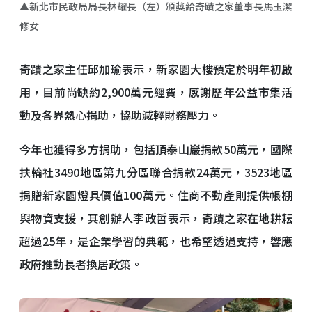
▲新北市民政局局長林耀長（左）頒獎給奇蹟之家董事長馬玉潔
修女
奇蹟之家主任邱加瑜表示，新家園大樓預定於明年初啟
用，目前尚缺約2,900萬元經費，感謝歷年公益市集活
動及各界熱心捐助，協助減輕財務壓力。
今年也獲得多方捐助，包括頂泰山巖捐款50萬元，國際
扶輪社3490地區第九分區聯合捐款24萬元，3523地區
捐贈新家園燈具價值100萬元。住商不動產則提供帳棚
與物資支援，其創辦人李政哲表示，奇蹟之家在地耕耘
超過25年，是企業學習的典範，也希望透過支持，響應
政府推動長者換居政策。