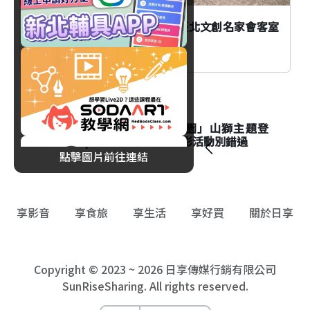
AI時代創作者如何不被取代？臺北文創名家會客室
談From AI to I
生活
台北市立動物園「夜間動物園」山獅主題登
場！Keeper's Talk資訊與精彩活動別錯過
點擊圖片前往連結
享影音
享食旅
享生活
享好買
關於日享
Copyright © 2023 ~ 2026 日享傳媒行銷有限公司
SunRiseSharing. All rights reserved.