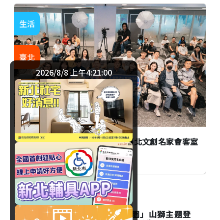
生活
臺北
2026/8/8 上午4:21:01
AI時代創作者如何不被取代？臺北文創名家會客室
談From AI to I
生活
台北市立動物園「夜間動物園」山獅主題登