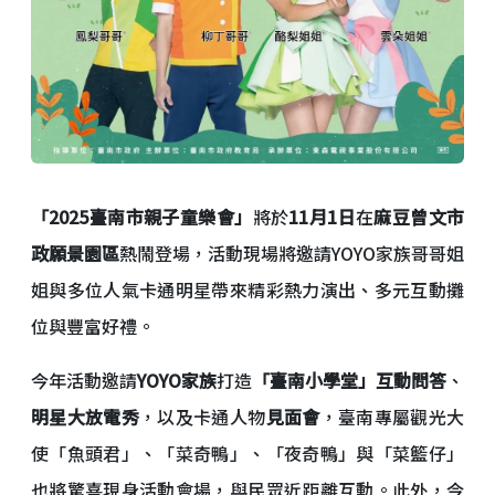
「2025臺南市親子童樂會」
將於
11月1日
在
麻豆曾文市
政願景園區
熱鬧登場，活動現場將邀請YOYO家族哥哥姐
姐與多位人氣卡通明星帶來精彩熱力演出、多元互動攤
位與豐富好禮。
今年活動邀請
YOYO家族
打造
「臺南小學堂」互動問答
、
明星大放電秀
，以及卡通人物
見面會
，臺南專屬觀光大
使「魚頭君」、「菜奇鴨」、「夜奇鴨」與「菜籃仔」
也將驚喜現身活動會場，與民眾近距離互動。此外，今