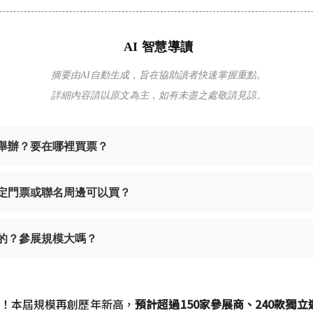
AI 智慧導讀
摘要由AI自動生成，旨在協助讀者快速掌握重點。
詳細內容請以原文為主，如有未盡之處敬請見諒。
麼時候舉辦？要在哪裡買票？
別的限定門票或聯名周邊可以買？
麼好玩的？參展規模大嗎？
！本屆規模再創歷年新高，
預計超過150家參展商、240款獨立