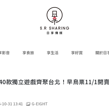
享影音
享食旅
享生活
享好買
關於日
九國240款獨立遊戲齊聚台北！早鳥票11/1開賣
-10-31 13:41
G-EIGHT