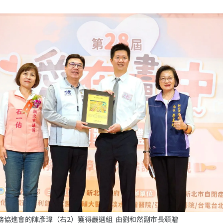
務協進會的陳彥瑋（右2）獲得嚴選組 由劉和然副市長頒贈