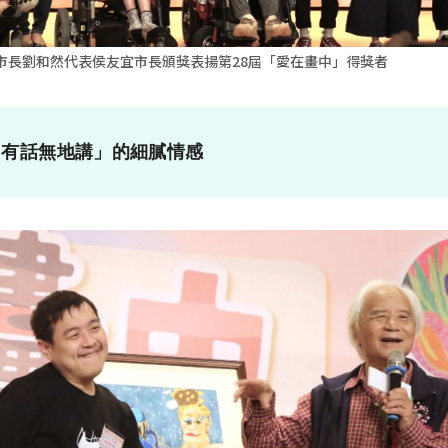
市長劉和然代表侯友宜市長頒獎表揚第28屆「愛在畫中」得獎者
「有話無地講」的細膩情感