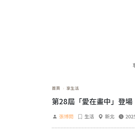
首頁
享生活
第28屆「愛在畫中」登
張博閎
生活
新北
2025