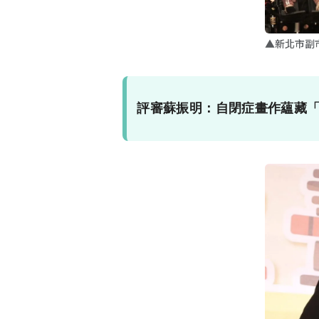
▲新北市副
評審蘇振明：自閉症畫作蘊藏