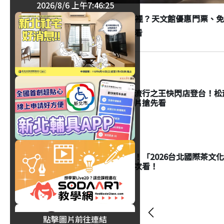
2026/8/6 上午7:46:26
父親節去哪裡？天文館優惠門票、
彩活動一次看
生活
麥可傑克森流行之王快閃店登台！松菸
品、黑膠唱片搶先看
生活
茶控必朝聖！「2026台北國際茶文化陶
活動亮點一次看！
點擊圖片前往連結