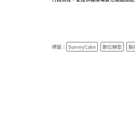
標籤：
SurveyCake
數位轉型
醫