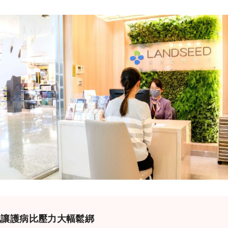
化讓護病比壓力大幅鬆綁