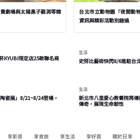
免費劇場與太陽黑子觀測等精
台北市立動物園「夜間動物園」
資訊與精彩活動別錯過
生活
KYUBI限定店25款聯名商
史努比藝術快閃8/6進駐
生活
瓷展」8/21~8/24登場，
新北市八里愛心教養院再傳
傳奇，展現生命韌性
享影音
享食旅
享生活
享好買
關於日享