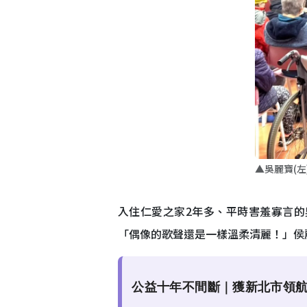
▲吳麗寶(
入住仁愛之家2年多、平時害羞寡言的
「偶像的歌聲還是一樣溫柔清麗！」侯
公益十年不間斷｜獲新北市領