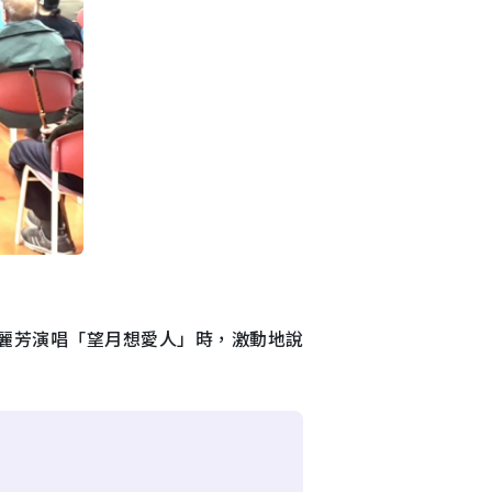
侯麗芳演唱「望月想愛人」時，激動地說