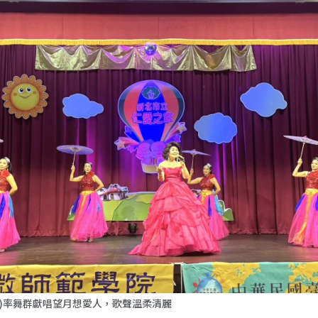
中)率舞群獻唱望月想愛人，歌聲溫柔清麗