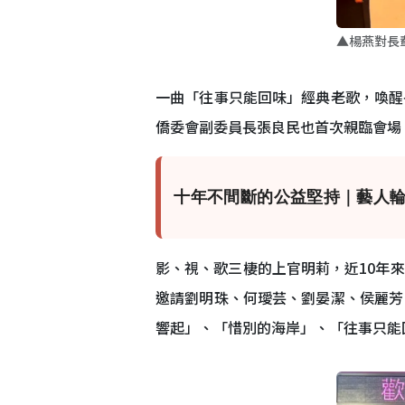
▲楊燕對長
一曲「往事只能回味」經典老歌，喚醒
僑委會副委員長張良民也首次親臨會場
十年不間斷的公益堅持｜藝人
影、視、歌三棲的上官明莉，近10年
邀請劉明珠、何璦芸、劉晏潔、侯麗芳
響起」、「惜別的海岸」、「往事只能