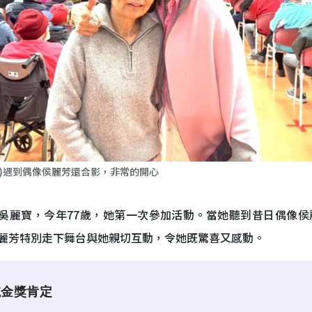
左)遇到偶像侯麗芳還合影，非常的開心
吳麗寶，今年77歲，她第一次參加活動。當她聽到昔日偶像
麗芳特別走下舞台與她親切互動，令她既驚喜又感動。
航金獎肯定