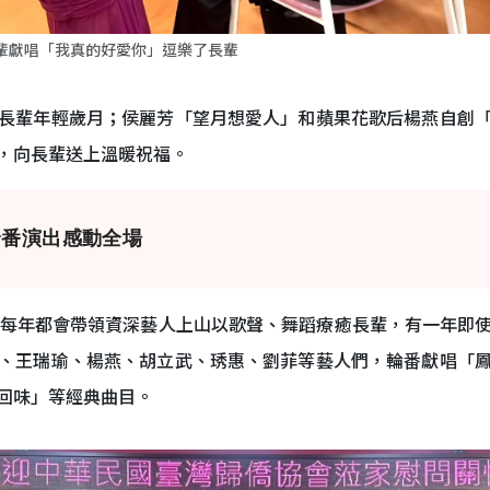
輩獻唱「我真的好愛你」逗樂了長輩
長輩年輕歲月；侯麗芳「望月想愛人」和蘋果花歌后楊燕自創
，向長輩送上溫暖祝福。
輪番演出感動全場
來每年都會帶領資深藝人上山以歌聲、舞蹈療癒長輩，有一年即
、王瑞瑜、楊燕、胡立武、琇惠、劉菲等藝人們，輪番獻唱「
回味」等經典曲目。