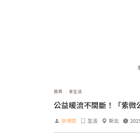
首頁
享生活
公益暖流不間斷！「紫微
張博閎
生活
新北
2025