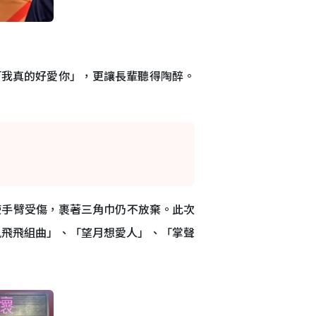
「我真的好愛你」，更讓長輩聽得陶醉。
使手臂受傷，裹著三角巾仍不放棄。此次
鳳飛飛組曲」、「望月想愛人」、「掌聲