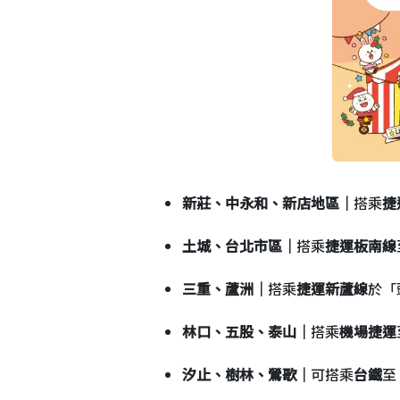
新莊、中永和、新店地區｜
搭乘
捷
土城、台北市區｜
搭乘
捷運板南線
三重、蘆洲｜
搭乘
捷運新蘆線
於「
林口、五股、泰山｜
搭乘
機場捷運
汐止、樹林、鶯歌｜
可搭乘
台鐵
至