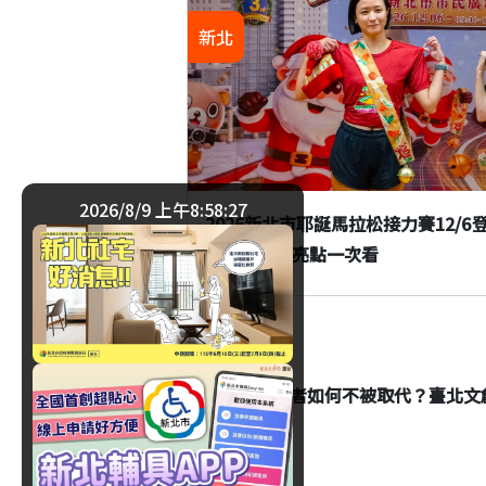
新北
2026/8/9 上午8:58:28
2026新北市耶誕馬拉松接力賽12/
物資與賽事亮點一次看
生活
AI時代創作者如何不被取代？臺北文創名家