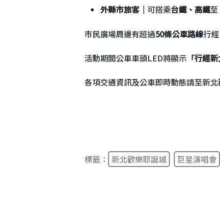
外縣市旅客｜
可搭乘
台鐵、高鐵
至
市民廣場周邊有超過
50條公車路線
行經
活動期間公車車頭LED將顯示
「行經新
各項交通資訊及公車即時動態請至新北
標籤：
新北歡樂耶誕城
巨星演唱會