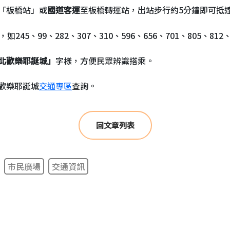
「板橋站」或
國道客運
至板橋轉運站，出站步行約5分鐘即可抵
，如245、99、282、307、310、596、656、701、805、812
北歡樂耶誕城」
字樣，方便民眾辨識搭乘。
歡樂耶誕城
交通專區
查詢。
回文章列表
市民廣場
交通資訊