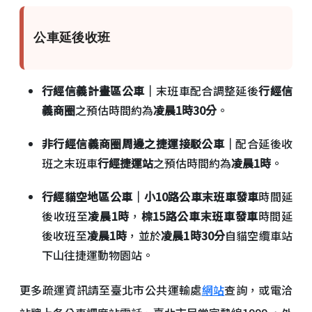
公車延後收班
行經信義計畫區公車｜
末班車配合調整延後
行經信
義商圈
之預估時間約為
凌晨1時30分
。
非行經信義商圈周邊之捷運接駁公車｜
配合延後收
班之末班車
行經捷運站
之預估時間約為
凌晨1時
。
行經貓空地區公車｜小10路公車末班車發車
時間延
後收班至
凌晨1時
，
棕15路公車末班車發車
時間延
後收班至
凌晨1時
，並於
凌晨1時30分
自貓空纜車站
下山往捷運動物園站。
更多疏運資訊請至臺北市公共運輸處
網站
查詢，或電洽