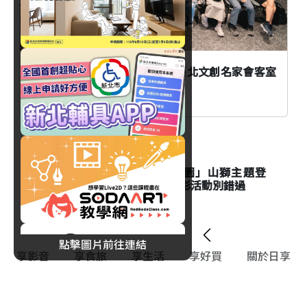
AI時代創作者如何不被取代？臺北文創名家會客室
談From AI to I
生活
台北市立動物園「夜間動物園」山獅主題登
場！Keeper's Talk資訊與精彩活動別錯過
點擊圖片前往連結
享影音
享食旅
享生活
享好買
關於日享