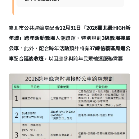
臺北市公共運輸處配合
12月31日「2026臺北最HIGH新
年城」跨年活動散場
人潮疏運，特別規劃
3線散場接駁
公車
。此外，配合跨年活動預計將有
37線信義區周邊公
車
配合
延後收班
，以因應參與跨年民眾輸運服務需要。