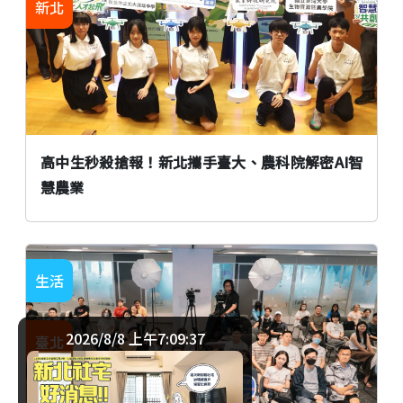
新北
高中生秒殺搶報！新北攜手臺大、農科院解密AI智
慧農業
生活
2026/8/8 上午7:09:37
臺北