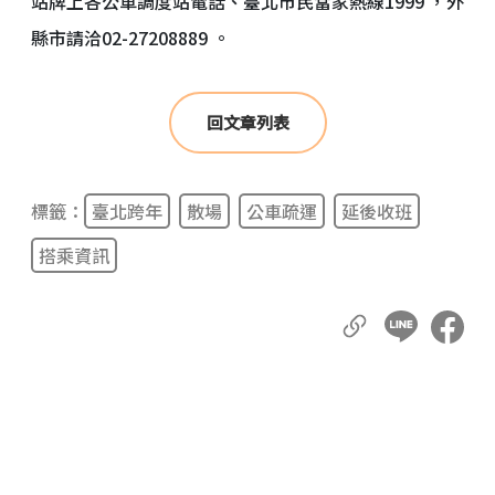
站牌上各公車調度站電話、臺北市民當家熱線1999 ，外
縣市請洽02-27208889 。
回文章列表
標籤：
臺北跨年
散場
公車疏運
延後收班
搭乘資訊