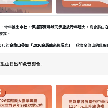
場，今年推出
水社、伊達邵雙場域同步施放跨年煙火
，晚會將由
饗宴。
公尺的
金龍山參加「2026金馬龍來迎曙光」
，欣賞金龍山的壯麗
阿里山日出印象音樂會」