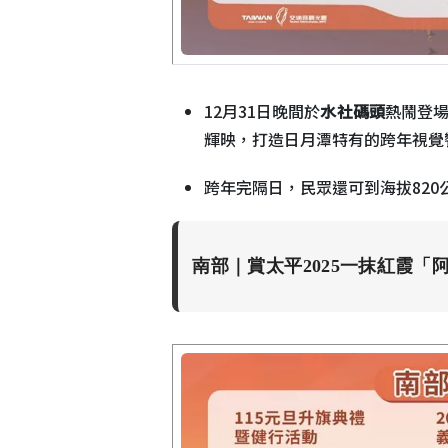
12月31日晚間於
水社碼頭
熱鬧登
輝映，打造日月潭特有的跨年視覺
跨年完隔日，民眾還可到海拔820
南部｜賞太平2025一抹紅霞「