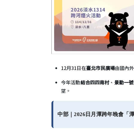
12月31日在
臺北市民廣場
由國內外
今年活動
結合四四南村
、
景勤一號
望。
中部｜2026日月潭跨年晚會「