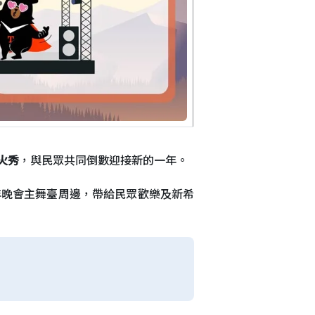
煙火秀
，與民眾共同倒數迎接新的一年。
年晚會主舞臺周邊，帶給民眾歡樂及新希