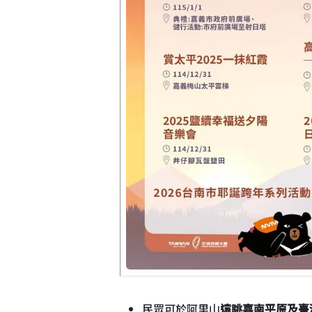
民眾可於阿里山
遠眺嘉南平原及臺