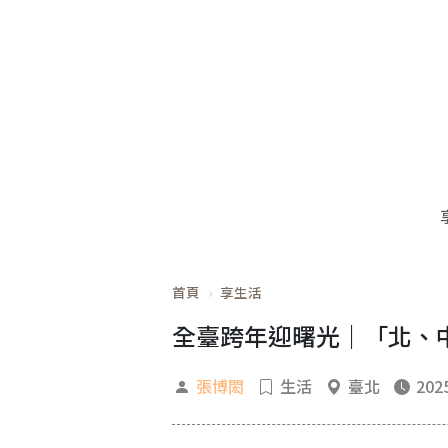
首頁
享生活
全臺跨年迎曙光｜「北、
張博閎
生活
臺北
2025