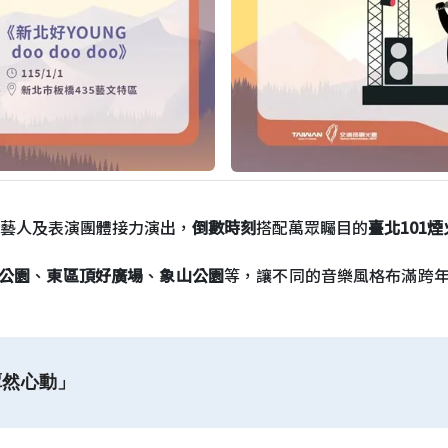
藝人及表演團體接力演出，
倒數時刻
搭配萬眾矚目的
臺北101
公園
、
東區頂好廣場
、
象山公園
等，讓不同的音樂風格布滿跨
潭然心動」