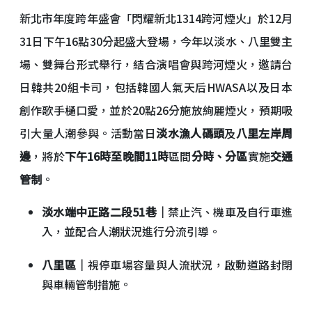
新北市年度跨年盛會「閃耀新北1314跨河煙火」於12月
31日下午16點30分起盛大登場，今年以淡水、八里雙主
場、雙舞台形式舉行，結合演唱會與跨河煙火，邀請台
日韓共20組卡司，包括韓國人氣天后HWASA以及日本
創作歌手樋口愛，並於20點26分施放絢麗煙火，預期吸
引大量人潮參與。活動當日
淡水漁人碼頭
及
八里左岸周
邊
，將於
下午16時至晚間11時
區間
分時、分區
實施
交通
管制
。
淡水端中正路二段51巷｜
禁止汽、機車及自行車進
入，並配合人潮狀況進行分流引導。
八里區｜
視停車場容量與人流狀況，啟動道路封閉
與車輛管制措施。