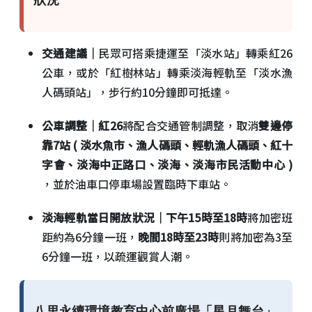
狀況
交通建議｜
民眾可搭乘捷運至「淡水站」轉乘紅26
公車，或於「紅樹林站」轉乘淡海輕軌至「淡水漁
人碼頭站」，步行約10分鐘即可抵達。
公車調整｜紅26
將配合交通管制調整，取消
雙邊停
靠7站 ( 淡水魚市、漁人碼頭、輕軌漁人碼頭、紅十
字會、淡海中正路口、淡海、淡海市民活動中心 )
，並於油車口停車場設置臨時下車站。
淡海輕軌當日開放狀況｜下午15時至18時
將加密班
距約為6分鐘一班，
晚間18時至23時
則將加密為3至
6分鐘一班，以疏運觀賞人潮。
八里永續環境教育中心前廣場「星月舞台」