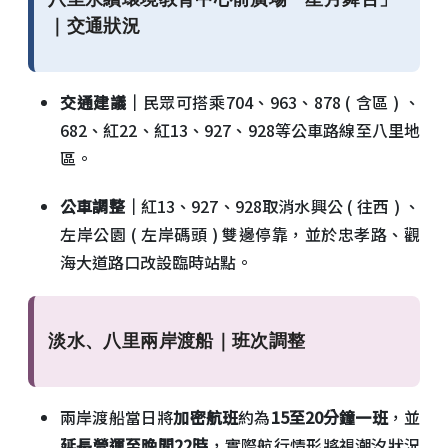
｜交通狀況
交通建議｜
民眾可搭乘704、963、878 ( 含區 ) 、
682、紅22、紅13、927、928等公車路線至八里地
區。
公車調整｜
紅13、927、928取消水興公 ( 往西 ) 、
左岸公園 ( 左岸碼頭 ) 雙邊停靠，並於忠孝路、觀
海大道路口改設臨時站點。
淡水、八里兩岸渡船｜班次調整
兩岸渡船當日將
加密航班
約為
15至20分鐘一班
，並
延長營運至晚間22時
，實際航行情形將視潮汐狀況