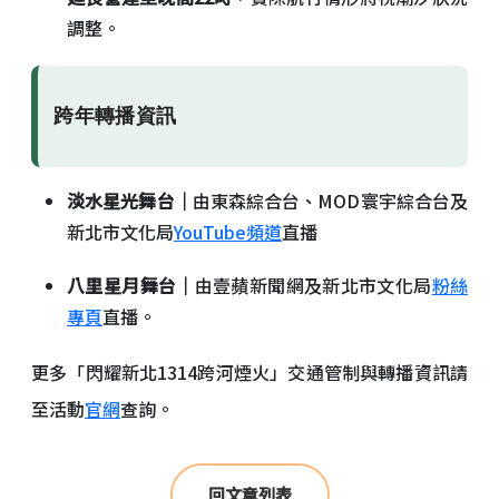
調整。
跨年轉播資訊
淡水星光舞台｜
由東森綜合台、MOD寰宇綜合台及
新北市文化局
YouTube頻道
直播
八里星月舞台｜
由壹蘋新聞網及新北市文化局
粉絲
專頁
直播。
更多「閃耀新北1314跨河煙火」交通管制與轉播資訊請
至活動
官網
查詢。
回文章列表