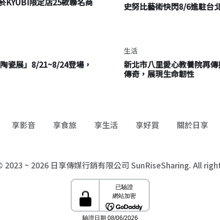
KYUBI限定店25款聯名商
史努比藝術快閃8/6進駐
生活
瓷展」8/21~8/24登場，
新北市八里愛心教養院再傳
傳奇，展現生命韌性
享影音
享食旅
享生活
享好買
關於日享
 © 2023 ~ 2026 日享傳媒行銷有限公司 SunRiseSharing. All rights