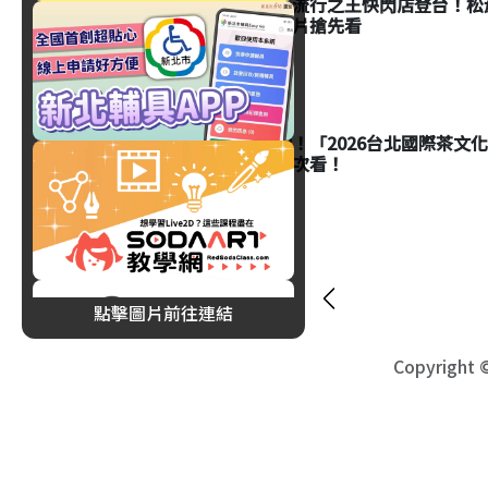
麥可傑克森流行之王快閃店登台！松菸
品、黑膠唱片搶先看
生活
茶控必朝聖！「2026台北國際茶文化陶
活動亮點一次看！
點擊圖片前往連結
Copyright