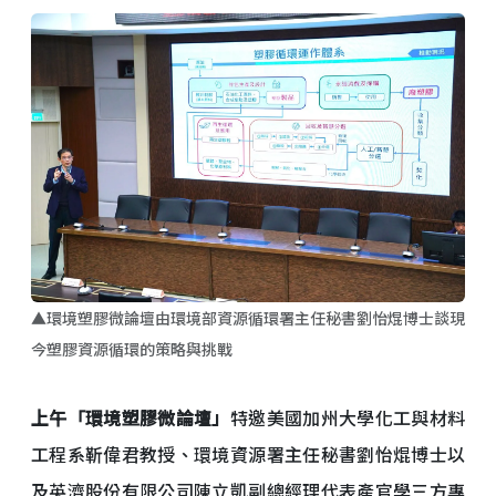
▲環境塑膠微論壇由環境部資源循環署主任秘書劉怡焜博士談現
今塑膠資源循環的策略與挑戰
上午「環境塑膠微論壇」
特邀美國加州大學化工與材料
工程系靳偉君教授、環境資源署主任秘書劉怡焜博士以
及英濟股份有限公司陳立凱副總經理代表產官學三方專