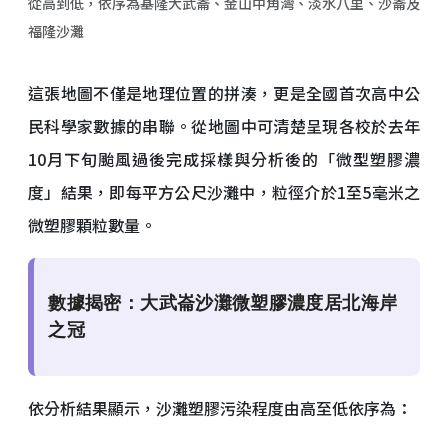
從高到低，依序為基隆大武崙、金山中角灣、淡水八里、沙崙及
福隆沙灘
這張地圖不僅是地理位置的拼湊，更是全國首次高中公
民科學家數據的串聯。從地圖中可清楚呈現各校於去年
10月下旬颱風過後完成採樣與分析後的「微型塑膠濃
度」結果，即每平方公尺沙灘中，粒徑介於1至5毫米之
微塑膠顆粒數量。
數據揭密：大武崙沙灘微塑膠濃度居北海岸
之冠
依分析結果顯示，沙灘塑膠污染程度由高至低依序為：