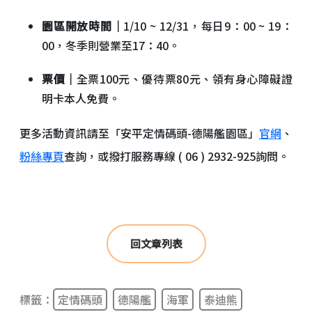
園區開放時間｜
1/10 ~ 12/31，每日9：00 ~ 19：
00，冬季則營業至17：40。
票價｜
全票100元、優待票80元、領有身心障礙證
明卡本人免費。
更多活動資訊請至「安平定情碼頭-德陽艦園區」
官網
、
粉絲專頁
查詢，或撥打服務專線 ( 06 ) 2932-925詢問。
回文章列表
標籤：
定情碼頭
德陽艦
海軍
泰迪熊