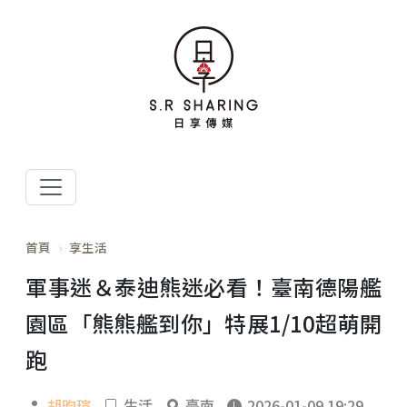
首頁
享生活
軍事迷＆泰迪熊迷必看！臺南德陽艦
園區「熊熊艦到你」特展1/10超萌開
跑
胡昀瑄
生活
臺南
2026-01-09 19:29