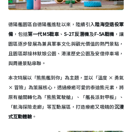
德陽艦園區自德陽艦進駐以來，陸續引入
陸海空退役軍
備
，包括
第一代M5戰車
、
S-2T反潛機
及
F-5A戰機
，讓
園區逐步發展為兼具軍事文化與觀光價值的熱門景點，
且園區鄰接林默娘公園、港濱歷史公園及安億停車場，
與周邊景點串聯。
本次特展以「熊熊艦到你」為主題，並以「溫度 × 勇氣
× 冒險」為策展核心，透過療癒可愛的泰迪熊元素，將
原有艙間轉化為「熊熊駕駛艙」、「艦長派對甲板」、
「航海探險走廊」等互動展區，打造療癒又吸睛的
沉浸
式互動體驗
。