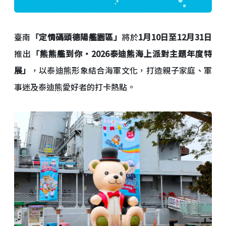
臺南
「定情碼頭德陽艦園區」
將於
1月10日至12月31日
推出
「熊熊艦到你・2026泰迪熊海上派對主題年度
特
展」
，以泰迪熊形象結合海軍文化，打造親子家庭、軍
事迷及泰迪熊愛好者的打卡熱點。