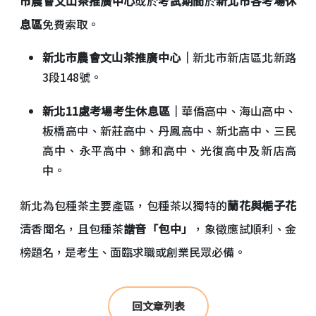
市農會文山茶推廣中心
或於
考試期間
於
新北市各考場休
息區
免費索取。
新北市農會文山茶推廣中心｜
新北市新店區北新路
3段148號。
新北11處考場考生休息區｜
華僑高中、海山高中、
板橋高中、新莊高中、丹鳳高中、新北高中、三民
高中、永平高中、錦和高中、光復高中及新店高
中。
新北為包種茶主要產區，包種茶以獨特的
蘭花與梔子花
清香聞名，且包種茶
諧音「包中」
，象徵應試順利、金
榜題名，是考生、面臨求職或創業民眾必備。
回文章列表