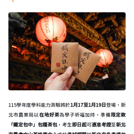
115學年度學科能力測驗將於
1月17至1月19日
登場，新
北市農業局以
在地好茶
為學子祈福加持，準備
限定款
「鐵定包中」包種茶包
，考生
即日起
可
憑准考證
至
新北