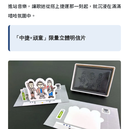
進站音樂，讓歌迷從搭上捷運那一刻起，就沉浸在滿滿
嘻哈氛圍中。
「中捷×頑童」限量立體明信片