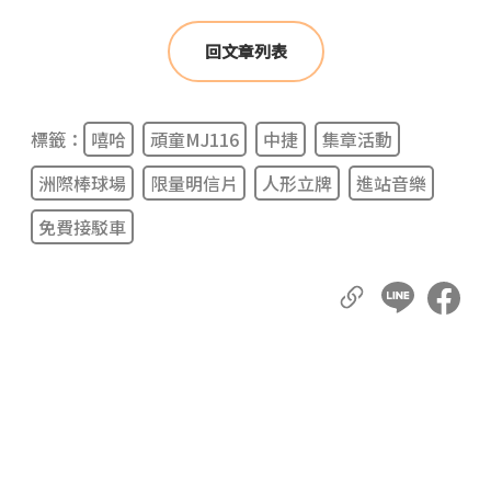
回文章列表
標籤：
嘻哈
頑童MJ116
中捷
集章活動
洲際棒球場
限量明信片
人形立牌
進站音樂
免費接駁車