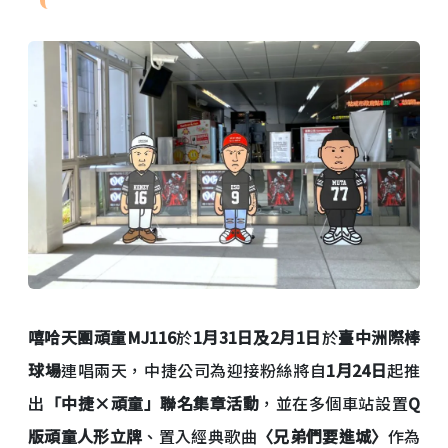
嘻哈天團頑童MJ116
於
1月31日及2月1日
於
臺中洲際棒
球場
連唱兩天，中捷公司為迎接粉絲將自
1月24日
起推
出
「中捷×頑童」聯名集章活動
，並在多個車站設置
Q
版頑童人形立牌
、置入經典歌曲
〈兄弟們要進城〉
作為