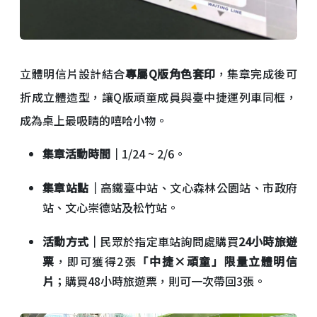
立體明信片設計結合
專屬Q版角色套印
，集章完成後可
折成立體造型，讓Q版頑童成員與臺中捷運列車同框，
成為桌上最吸睛的嘻哈小物。
集章活動時間｜
1/24 ~ 2/6。
集章站點｜
高鐵臺中站、文心森林公園站、市政府
站、文心崇德站及松竹站。
活動方式｜
民眾於指定車站詢問處購買
24小時旅遊
票
，即可獲得2張
「中捷×頑童」限量立體明信
片
；購買48小時旅遊票，則可一次帶回3張。