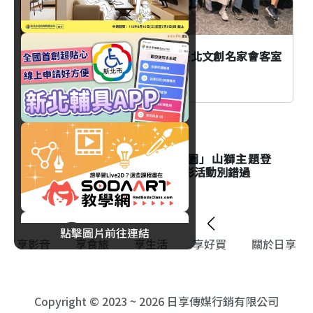
AI時代創作者如何不被取代？臺北文創名家會客室
談From AI to I
生活
台北市立動物園「夜間動物園」山獅主題登
場！Keeper's Talk資訊與精彩活動別錯過
點擊圖片前往連結
享影音
享食旅
享生活
享好買
關於日享
Copyright © 2023 ~ 2026 日享傳媒行銷有限公司