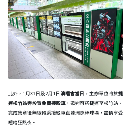
此外，1月31日及2月1日
演唱會當日
，主辦單位將於
捷
運松竹站
旁設置
免費接駁車
，歌迷可搭捷運至松竹站、
完成集章後無縫轉乘接駁車直達洲際棒球場，盡情享受
嘻哈狂熱夜。