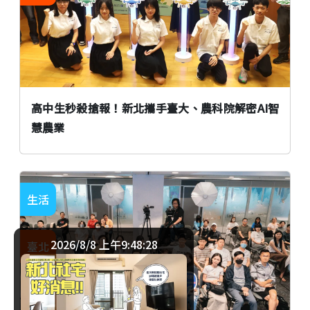
高中生秒殺搶報！新北攜手臺大、農科院解密AI智
慧農業
生活
2026/8/8 上午9:48:28
臺北